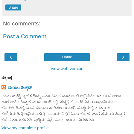
Share
No comments:
Post a Comment
‹
›
Home
View web version
ನನ್ನ ಬಗ್ಗೆ
ಮಂಜು ಹಿಚ್ಕಡ್
ನಾನು ಹುಟ್ಟಿದ್ದು ಬೆಳೆದಿದ್ದು ಕರ್ನಾಟಕದ ಬಾರ್ಡೊಲಿ ಅನ್ನಿಸಿಕೊಂಡ ಅಂಕೋಲಾ
ತಾಲೋಕಿನ ಹಿಚ್ಕಡ ಎಂಬ ಊರಿನಲ್ಲಿ. ಸದ್ಯಕ್ಕೆ ಕರ್ನಾಟಕದ ರಾಜಧಾನಿಯಾದ
ಬೆಂಗಳೂರಿನಲ್ಲಿ ವಾಸ. ಬದುಕು ಸಾಗಿಸಲು ಖಾಸಗಿ ಸಂಸ್ಥೆಯಲ್ಲಿ ತಂತ್ರಾಂಶ
ಬಿಣಿಗೆಯರಿಗ(ಅಭಿಯಂತರ). ಸಮಯ ಸಿಕ್ಕರೆ ಓದು-ಬರಹ. ಹಾಗೆ ಸಮಯ ಸಿಕ್ಕಾಗ
ಬರೆದ ತುಣುಕುಗಳೇ ಇಲ್ಲಿಯ ಕಥೆ, ಕವನ, ಹಾಗೂ ಬರಹಗಳು.
View my complete profile