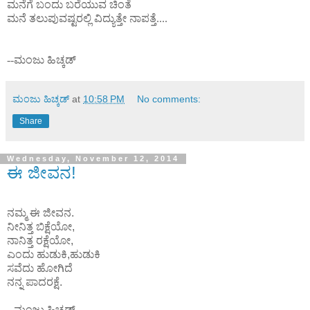
ಮನೆಗೆ ಬಂದು ಬರೆಯುವ ಚಿಂತೆ
ಮನೆ ತಲುಪುವಷ್ಟರಲ್ಲಿ ವಿದ್ಯುತ್ತೇ ನಾಪತ್ತೆ
....
--
ಮಂಜು ಹಿಚ್ಕಡ್
ಮಂಜು ಹಿಚ್ಕಡ್
at
10:58 PM
No comments:
Share
Wednesday, November 12, 2014
ಈ ಜೀವನ!
ನಮ್ಮ ಈ ಜೀವನ.
ನೀನಿತ್ತ ಬಿಕ್ಷೆಯೋ,
ನಾನಿತ್ತ ರಕ್ಷೆಯೋ,
ಎಂದು ಹುಡುಕಿ,ಹುಡುಕಿ
ಸವೆದು ಹೋಗಿದೆ
ನನ್ನ ಪಾದರಕ್ಷೆ.
--ಮಂಜು ಹಿಚ್ಕಡ್