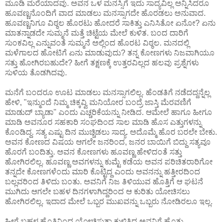
ಮೂಡಿ ಮರೆಯಾದವು. ಅವನ ಒಳ ಮನಸ್ಸಿಗೆ ಇದು ಸಾದ್ಯವಿಲ್ಲ ಅನ್ನಿಸಿದರೂ
ಹೂವಣ್ಣನೊಂದಿಗೆ ವಾದ ಮಾಡಲು ಮನಸ್ಸಾಗದೇ ಹೊರಡಲು ಅನುವಾದ.
ಹೂವಣ್ಣನಿಗೂ ವಿಠ್ಠಲ ಹೊರಟು ಹೋದರೆ ಸಾಕಿತ್ತು ಎನಿಸಿತೋ ಏನೋ? ಏನು
ಮಾತನ್ನಾಡದೇ ಸುಮ್ಮನೆ ಮತ್ತೆ ಚಿಟ್ಟೆಯ ಮೇಲೆ ಕುಳಿತ. ಬಂದ ದಾರಿಗೆ
ಸುಂಕವಿಲ್ಲ ಎನ್ನುವಂತೆ ಸುಮ್ಮನೆ ಅಲ್ಲಿಂದ ಹೊರಟ ವಿಠ್ಠಲ. ಮನದಲ್ಲಿ
ಮಳೆಗಾಲದ ಹೋಟಿಗೆ ಏನು ಮಾಡುವುದು? ತನ್ನ ಕೋಣಗಳು ನಿಜವಾಗಿಯೂ
ಸತ್ತು ಹೋಗಿರಬಹುದೇ? ಹೀಗೆ ತಕ್ಷಣಕ್ಕೆ ಉತ್ತರವಿಲ್ಲದ ಹಲವು ಪ್ರಶ್ನೆಗಳು
ಸುಳಿಯ ತೊಡಗಿದವು.
ಮನೆಗೆ ಬಂದರೂ ಊಟ ಮಾಡಲು ಮನಸ್ಸಾಗಲಿಲ್ಲ. ಹೆಂಡತಿಗೆ ನಡೆದದ್ದನ್ನೆಲ್ಲ
ಹೇಳಿ, "ಇನ್ಮುಂದೆ ನಿಮ್ಮ ಚಿಕ್ಕವ್ವಿ ಮನಿಯೋರ ಬಂದ್ರೆ ಜಾಸ್ತಿ ಮೆರವಣಿಗೆ
ಮಾಡುದ್ ಬ್ಯಾಡಾ" ಎಂದು ಎಚ್ಚರಿಕೆಯನ್ನು ನೀಡಿದ. ಆಮೇಲೆ ಹಾಗೂ ಹೀಗೂ
ಮಾಡಿ ಅವನೂರ ಸಹಕಾರಿ ಸಂಘದಿಂದ ಸಾಲ ಮಾಡಿ ಹೊಸ ಎತ್ತುಗಳನ್ನು
ಕೊಂಡಿದ್ದ. ಸತ್ಯ ಎಷ್ಟು ದಿನ ಮುಚ್ಚಿಡಲು ಸಾದ್ಯ. ಅದೊಮ್ಮೆ ಹೊರ ಬರಲೇ ಬೇಕು.
ಅವನ ಕೋಣದ ವಿಷಯ ಆಗಲೇ ಜನರಿಂದ, ಜನರ ಬಾಯಿಗೆ ಬಿದ್ದು ಸತ್ಯವೂ
ಹೊರಗೆ ಬಂದಿತ್ತು. ಅವನ ಕೋಣಗಳು ಹೂವಣ್ಣ ಹೇಳಿದಂತೆ ಸತ್ತು
ಹೋಗಿರಲಿಲ್ಲ. ಹೂವಣ್ಣ ಅವಗಳನ್ನು ಕುಮ್ಟೆ ಕಡೆಯ ಅವನ ಪರಿಚಿತರಾರಿಗೋ
ತನ್ನದೇ ಕೋಣಗಳೆಂದು ಮಾರಿ ಕೊಟ್ಟಿದ್ದ ಎಂದು ಅವನನ್ನು ಹತ್ತೀರದಿಂದ
ಬಲ್ಲವರಿಂದ ತಿಳಿದು ಬಂತು. ಅವನಿಗೆ ನಿಜ ತಿಳಿಯುವ ಹೊತ್ತಿಗೆ ಆ ಘಟನೆ
ಮುಗಿದು ಆಗಲೇ ಬಹಳ ದಿನಗಳಾಗಿದ್ದರಿಂದ ಆ ಕುರಿತು ಯೋಚಿಸಲು
ಹೋಗಿರಲಿಲ್ಲ. ಇದಾದ ಮೇಲೆ ಒಬ್ಬರ ಮುಖವನ್ನು ಒಬ್ಬರು ನೋಡಿರಲೂ ಇಲ್ಲ.
ಹೀಗೆ ಬಹಳ ಹೊತ್ತಿನಿಂದ ಯೋಚಿಸುತ್ತಾ ಕುಳಿತಿದ್ದ ಅವನಿಗೆ ಹೊತ್ತು