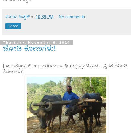
ಮಂಜು ಹಿಚ್ಕಡ್
at
10:39 PM
No comments:
Share
Thursday, November 6, 2014
ಜೋಡಿ ಕೋಣಗಳು!
[೨೬-ಅಕ್ಟೋಬರ್-೨೦೧೪ ರಂದು ಅವಧಿಯಲ್ಲಿ ಪ್ರಕಟವಾದ ನನ್ನ ಕತೆ ’ಜೋಡಿ
ಕೋಣಗಳು’]