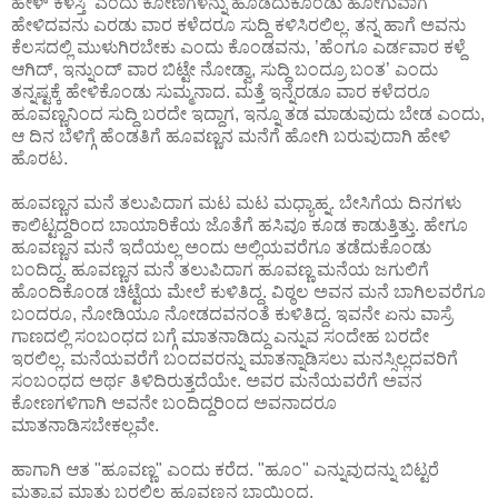
ಹೇಳ್ ಕಳಸ್ತಿ’ ಎಂದು ಕೋಣಗಳನ್ನು ಹೊಡೆದುಕೊಂಡು ಹೋಗುವಾಗ
ಹೇಳಿದವನು ಎರಡು ವಾರ ಕಳೆದರೂ ಸುದ್ದಿ ಕಳಿಸಿರಲಿಲ್ಲ. ತನ್ನ ಹಾಗೆ ಅವನು
ಕೆಲಸದಲ್ಲಿ ಮುಳುಗಿರಬೇಕು ಎಂದು ಕೊಂಡವನು, ’ಹೆಂಗೂ ಎರ್ಡವಾರ ಕಳ್ದೆ
ಆಗಿದ್, ಇನ್ನುಂದ್ ವಾರ ಬಿಟ್ಟೇ ನೋಡ್ವಾ, ಸುದ್ದಿ ಬಂದ್ರೂ ಬಂತ’ ಎಂದು
ತನ್ನಷ್ಟಕ್ಕೆ ಹೇಳಿಕೊಂಡು ಸುಮ್ಮನಾದ. ಮತ್ತೆ ಇನ್ನೆರಡೂ ವಾರ ಕಳೆದರೂ
ಹೂವಣ್ಣನಿಂದ ಸುದ್ದಿ ಬರದೇ ಇದ್ದಾಗ, ಇನ್ನೂ ತಡ ಮಾಡುವುದು ಬೇಡ ಎಂದು,
ಆ ದಿನ ಬೆಳಿಗ್ಗೆ ಹೆಂಡತಿಗೆ ಹೂವಣ್ಣನ ಮನೆಗೆ ಹೋಗಿ ಬರುವುದಾಗಿ ಹೇಳಿ
ಹೊರಟ.
ಹೂವಣ್ಣನ ಮನೆ ತಲುಪಿದಾಗ ಮಟ ಮಟ ಮಧ್ಯಾಹ್ನ. ಬೇಸಿಗೆಯ ದಿನಗಳು
ಕಾಲಿಟ್ಟದ್ದರಿಂದ ಬಾಯಾರಿಕೆಯ ಜೊತೆಗೆ ಹಸಿವೂ ಕೂಡ ಕಾಡುತ್ತಿತ್ತು. ಹೇಗೂ
ಹೂವಣ್ಣನ ಮನೆ ಇದೆಯಲ್ಲ ಅಂದು ಅಲ್ಲಿಯವರೆಗೂ ತಡೆದುಕೊಂಡು
ಬಂದಿದ್ದ. ಹೂವಣ್ಣನ ಮನೆ ತಲುಪಿದಾಗ ಹೂವಣ್ಣ ಮನೆಯ ಜಗುಲಿಗೆ
ಹೊಂದಿಕೊಂಡ ಚಿಟ್ಟೆಯ ಮೇಲೆ ಕುಳಿತಿದ್ದ. ವಿಠ್ಠಲ ಅವನ ಮನೆ ಬಾಗಿಲವರೆಗೂ
ಬಂದರೂ, ನೋಡಿಯೂ ನೋಡದವನಂತೆ ಕುಳಿತಿದ್ದ. ಇವನೇ ಏನು ವಾಸ್ರೆ
ಗಾಣದಲ್ಲಿ ಸಂಬಂಧದ ಬಗ್ಗೆ ಮಾತನಾಡಿದ್ದು ಎನ್ನುವ ಸಂದೇಹ ಬರದೇ
ಇರಲಿಲ್ಲ. ಮನೆಯವರೆಗೆ ಬಂದವರನ್ನು ಮಾತನ್ನಾಡಿಸಲು ಮನಸ್ಸಿಲ್ಲದವರಿಗೆ
ಸಂಬಂಧದ ಅರ್ಥ ತಿಳಿದಿರುತ್ತದೆಯೇ. ಅವರ ಮನೆಯವರೆಗೆ ಅವನ
ಕೋಣಗಳಿಗಾಗಿ ಅವನೇ ಬಂದಿದ್ದರಿಂದ ಅವನಾದರೂ
ಮಾತನಾಡಿಸಬೇಕಲ್ಲವೇ.
ಹಾಗಾಗಿ ಆತ "ಹೂವಣ್ಣ" ಎಂದು ಕರೆದ. "ಹೂಂ" ಎನ್ನುವುದನ್ನು ಬಿಟ್ಟರೆ
ಮತ್ಯಾವ ಮಾತು ಬರಲಿಲ್ಲ ಹೂವಣ್ಣನ ಬಾಯಿಂದ.