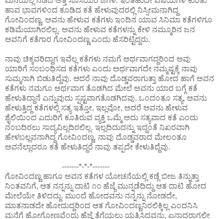
ಮನೆಯಲ್ಲಿ ನಡೆದ ಅತ್ತೆ ಸೊಸೆಯರ ಜಗಳ. ಇಂತಹುದೇ ವಿಷಯಗಳ ಕುರಿತು
ಹಾವ ಭಾವಗಳಿಂದ ಕೂಡಿದ ಕತೆ ಹೇಳುವುದರಲ್ಲಿ ನಿಸ್ಸೀಮನಾಗಿದ್ದ
ಗೋವಿಂದಣ್ಣ. ಅವನು ಹೇಳುವ ಕತೆಗಳು ಇಂದಿನ ಯಾವ ಸಿನಿಮಾ ಕತೆಗಳಿಗೂ
ಕಡಿಮೆಯಾಗಿರಲಿಲ್ಲ. ಅವನು ಹೇಳುವ ಕತೆಗಳನ್ನು ಕೇಳಿ ನಮ್ಮೂರಿನ ಜನ
ಅವನಿಗೆ ಕತೆಗಾರ ಗೋವಿಂದಣ್ಣ ಎಂದು ಹೆಸರಿಟ್ಟಿದ್ದರು.
ನಾವು ಚಿಕ್ಕವರಿದ್ದಾಗ ಇವೆಲ್ಲ ಕತೆಗಳು ನಮಗೆ ಅರ್ಥವಾಗದ್ದರಿಂದ ಅವು
ಯಾರಿಗೆ ಸಂಬಂಧಿಸದ ಕತೆಗಳು ಎಂದು ಅರ್ಥವಾಗದೇ ನಮ್ಮಷ್ಟಕ್ಕೆ ನಾವು
ಸುಮ್ಮನಾಗಿ ಬಿಡುತಿದ್ದೆವು. ಆದರೆ ನಾವು ದೊಡ್ಡವರಾಗುತ್ತಾ ಹೋದ ಹಾಗೆ ಅವನ
ಕತೆಗಳು ನಮಗೂ ಅರ್ಥವಾಗ ತೊಡಗಿದ ಮೇಲೆ ಅವನು ಯಾರ ಬಗ್ಗೆ ಕತೆ
ಹೇಳುತಿದ್ದಾನೆ ಎನ್ನುವುದು ಸ್ಪಷ್ಟವಾಗತೊಡಗಿದವು. ಒಂದಂತೂ ಸತ್ಯ, ಅವನು
ಹೇಳುತ್ತಿದ್ದ ಕತೆಗಳಲ್ಲಿ ಸತ್ಯ ಇತ್ತೋ, ಇಲ್ಲವೋ, ಅದರೆ ಅವನು ಹೇಳುವ
ಶೈಲಿಯಿಂದ ಎದುರಿಗೆ ಕೂತಿರುವ ವ್ಯಕ್ತಿ ಒಮ್ಮೆ ಅದು ಸತ್ಯವಾದ ಕತೆ ಎಂದು
ನಂಬದಿರಲು ಸಾದ್ಯವಿಲ್ಲದಿರಲಿಲ್ಲ. ಇಲ್ಲದಿದುದನ್ನು ಇದ್ದಂತೆ ನಿಖರವಾಗಿ
ಹೇಳಬಲ್ಲವನಾಗಿದ್ದ ಗೋವಿಂದಣ್ಣ. ನಾವು ದೊಡ್ಡವರಾದ ಮೇಲಂತೂ
ಅವನೆಲ್ಲಾದರೂ ಕತೆ ಹೇಳುತಿದ್ದರೆ ನಾವು ತಪ್ಪದೇ ಕೇಳುತಿದ್ದೆವು.
-------*-*-*-------
ಗೋವಿಂದಣ್ಣ ಹಾಗೂ ಅವನ ಕತೆಗಳ ಯೋಚನೆಯಲ್ಲಿ ಕಡ್ಲೆ ಬೀಜ ತಿನ್ನುತ್ತಾ
ನಿಂತವನಿಗೆ, ಆತ ನನ್ನನ್ನು ದಾಟಿ ೧೦ ಹೆಜ್ಜೆ ಮುನ್ನಡೆದಿದ್ದು ಆತ ದಾಟಿ ಹೋದ
ಮೇಲೆಯೇ ತಿಳಿದದ್ದು. ಮುಂದೆ ಹೋದವನು ನನ್ನನ್ನು ನೋಡದೇ,
ಮಾತನಾಡದೇ ಹೋದುದ್ದರಿಂದ ಆತ ಗೋವಿಂದಣ್ಣನಿರಲಿಕ್ಕಿಲ್ಲ ಎಂದನಿಸಿ
ಮನೆಗೆ ಹೋಗೋಣವೆಂದು ಹೆಜ್ಜೆ ತೆಗೆಯಲು ಯತ್ನಿಸಿದವನು, ಏನಾದರಾಗಲೀ