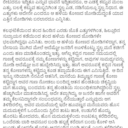
ರೇಟದರೂ ಇದ್ದಿತೂ ಎನ್ನುವ ಭಾವನೆ ಇದ್ದಿತಾದರೂ, ಆ ಎಡಕ್ಕೆ ಕಟ್ಟುವ ಮಂಜ
ಎತ್ತು, ಬಲಕ್ಕೆ ಕಟ್ಟುವ ಹುಬ್ಬನಿಗಿಂತ ಸ್ವಲ್ಪ ಎಡ, ನಡಿಗೆಯಲ್ಲೂ ಸ್ವಲ್ಪ ನಿಧಾನ. ಈ
ಎತ್ತುಗಳು ಅದೇನೇ ಎಂದರೂ ಆ ಹಳೆಯ ಕೋಣದ ಜೋಡಿಯಿದ್ದಂತೆ ಯಾವ
ಎತ್ತಿನ ಜೋಡಿಗಳು ಬರಲಾರದೂ ಎನ್ನಿಸಿತು.
ಕಲಘಟಿಕೆಯಿಂದ ತಂದ ಹಿಂದಿನ ಎರಡು ಜೊತೆ ಎತ್ತುಗಳಿಗಿಂತ, ಹಿಲ್ಲೂರಿನ
ಸುಬ್ರಾಯನ ಕಡೆಯಿಂದ ತಂದ ಹಳೆಯ ಕೋಣದ ಜೋಡಿಗಳೇ
ಭಲವಾಗಿದ್ದವೂ ಎನಿಸಿತು. ಅಂದು ಆ ಹಳೆಯ ಕೋಣದ ಜೋಡಿಗಳಿದ್ದಾಗ, ತನ್ನ
ಬೇಸಾಯ ಮುಗಿದ ಮೇಲೆ ಅದೆಷ್ಟೋ ಜನರಿಗೆ ಊಳಿಕೊಟ್ಟು ಸ್ವಲ್ಪ ಮನೆ ಕರ್ಚಿಗೆ
ಎಂದು ಹಣ ಮಾಡಿಕೊಂಡದ್ದು ಇತ್ತು. ಆಗೆಲ್ಲ ಕಬ್ಬಿನ ಗಾಣದ ಸಮಯದಲ್ಲಿ
ಗಾಣಕ್ಕೆ ಅಪರೂಪಕ್ಕೆ ನಮ್ಮ ಕೋಣಗಳನ್ನು ಕಟ್ಟಿದಾಗ, ಅವುಗಳ ಸಾಮರ್ಥ್ಯವನ್ನು
ನೋಡಿ ಅದೆಷ್ಟೋ ಜನ ಹುಬ್ಬೇರಿಸಿದ್ದು ಇತ್ತು. ಹಾಗೆ ಅಪರೂಪಕ್ಕೆ ಕಬ್ಬಿನ ಗಾಣಕ್ಕೆ
ತನ್ನ ಕೋಣಗಳನ್ನು ಕಟ್ಟಿದ್ದೂ ಕೂಡ ತಪ್ಪಾಯಿತೆಂದು ಈಗ ಎನಿಸುತ್ತಿದೆ. ಆ ದಿನ
ಇನ್ನೂ ಸರಿಯಾಗಿ ನೆನಪಿದೆ ಆತನಿಗೆ, ವಾಸರೆಯ ತಿಮ್ಮಣ್ಣನ ಗಾಣಕ್ಕೆ ಕೋಣ
ಕಟ್ಟಿದ್ದಾಗ ಅವರ ಗಾಣ ನೋಡಲು ಬಂದಿದ್ದ ಆತನ ಹೆಂಡತಿಯ ಚಿಕ್ಕವ್ವಿಯ
ಮಗ ಹೂವಣ್ಣ. ಬಂದವನು ತನ್ನ ಹೆಂಡತಿಯ ಸಂಬಂಧಿಕನಾಗಿದ್ದರಿಂದ ಸ್ವಲ್ಪ
ಹೆಚ್ಚಾಗಿಯೇ ಮಾತನಾಡಿಸಿದ್ದ. ಅದೇ ತಪ್ಪಾಗಿದ್ದು. ಆ ಜನರೇ ಹಾಗೇ ಅವರಿಗೆ
ತಮ್ಮ ಕೆಲಸವಿದ್ದಾಗಲೇ ಸಂಬಂಧವನ್ನು ನೆನೆಯುತ್ತಾರೆ ಎನ್ನುವುದು ಆಗ
ತಿಳಿದಿರಲಿಲ್ಲ. ಅವರ ಮದುವೆಯಲ್ಲಿ ಇದೇ ಹೂವಣ್ಣನ ಮನೆಯವರು ಹೊಸ
ಮದುಮಕ್ಕಳಿಗೆ ಒಂದೊಂದು ಸ್ಟಿಲಿನ ತಾಟು ಹಾಕಿ, ಉಡುಗೆರೆ ಹೊದ್ದು,
ಹೊರಟು ಹೋದವರು, ಹೊಸ ಮದುಮಕ್ಕಳೆಂದು ಊಟಕ್ಕೂ ಕರೆದಿರಲಿಲ್ಲ.
ಒಂದೆರಡು ಬಾರಿ ಅವನೂರ ಬಂಡಿ ಹಬ್ಬಕ್ಕೆ ಕರೆದಾಗ ಬಂದು ಕೋಳಿ ಆಸಿ
ಉಂಡು ಹೋದರೇ ಹೊರತು ಅವರೂರಿನ ಬಂಡಿ ಹಬ್ಬಕ್ಕೆ ಎಂದು ಕರೆದಿರಲಿಲ್ಲ.