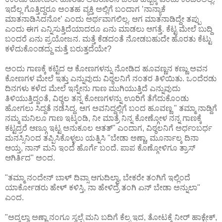
ಇದೆಲ್ಲ ಗೊತ್ತಿದ್ದರೂ ಅಂತಹ ವ್ಯಕ್ತಿ ಅಲ್ಲಿಗೆ ಬಂದಾಗ ’ನಾನ್ಯಾಕೆ
ಮಾತನಾಡಿಸಿದನೋ’ ಎಂದು ಅರ್ಥವಾಗಲಿಲ್ಲ. ಆಗ ಮಾತನಾಡಿದ್ದೇ ತಪ್ಪು
ಎಂದು ಈಗ ಎನ್ನಿಸುತ್ತಿದೆಯಾದರೂ ಏನು ಮಾಡಲು ಆಗತ್ತೆ. ಕೆಟ್ಟ ಮೇಲೆ ಬುದ್ದಿ
ಬಂದರೆ ಏನು ಪ್ರಯೋಜನ. ಮತ್ತೆ ಕೆಡದಂತೆ ನೋಡಬಹುದೇ ಹೊರತು ಕೆಟ್ಟು
ಕಳೆದುಕೊಂಡದ್ದು ಮತ್ತೆ ಬರುತ್ತದೆಯೇ?
ಅಂದು ಗಾಣಕ್ಕೆ ಕಟ್ಟಿದ ಆ ಕೋಣಗಳನ್ನು ನೋಡಿದ ಹೂವಣ್ಣನ ಕಣ್ಣು ಅವನ
ಕೋಣಗಳ ಮೇಲೆ ಇತ್ತು ಎನ್ನುವುದು ವಿಠ್ಠಲನಿಗೆ ನಂತರ ತಿಳಿಯಿತು. ಒಂದೆರಡು
ದಿನಗಳು ಕಳೆದ ಮೇಲೆ ಇನ್ನೇನು ಗಾಣ ಮುಗಿಯುತ್ತಿದೆ ಎನ್ನುವುದು
ತಿಳಿಯುತ್ತಿದ್ದಂತೆ, ವಿಠ್ಠಲ ತನ್ನ ಕೋಣಗಳನ್ನು ಊರಿಗೆ ತೆಗೆದುಕೊಂಡು
ಹೋಗಲು ಸಿದ್ದತೆ ನಡೆಸಿದ್ದ. ಆಗ ಅವನಿದ್ದಲ್ಲಿಗೆ ಬಂದ ಹೂವಣ್ಣ " ತಮ್ಮಾ ನಾಡ್ದಿಗೆ
ನಮ್ಮ ಮನಿಲೂ ಗಾಣ ಇಟ್ಕಂಡಿ, ನೀ ಮಾತ್ರೆ ನಿನ್ನ ಕೋಣ್ಗೋಳ ನನ್ನ ಗಾಣಕ್ಕೆ
ಕಟ್ಟದ್ರರೆ ಆಣ್ಗೂ ಇಟ್ಟ ಅನುಕೂಲ ಆತತ್" ಎಂದಾಗ, ವಿಠ್ಠಲನಿಗೆ ಅರ್ಧಂಬರ್ಧ
ಮನಸ್ಸಿನಿಂದ ತಪ್ಪಿಸಿಕೊಳ್ಳಲು ಯತ್ನಿಸಿ "ಬೇಡಾ ಅಣ್ಣಾ, ಮೂರ್ನಾಲ್ಕ ದಿನಾ
ಆಯ್ತ, ನಾನ್ ಮನಿ ಇಂದೆ ಹೊರ್ಗೆ ಬಂದೆ. ಪಾಪ ಕೊಣ್ಗೋಳಿಗೂ ತ್ರಾಸ್
ಆಗಿರ್ತಿದ" ಅಂದ.
"ತಮ್ಮಾ ನಂದೇನ್ ಬಾಳ್ ದಿವ್ಸಾ ಆಗುದಿಲ್ವಾ, ಬೇಕರೇ ತಂಗಿಗೆ ಇಲ್ಲಿಂದೆ
ಯಾರ್ಕೋಡರು ಹೇಳ್ ಕಳಿಸ್ತಿ, ನಾ ಹೇಳಿದ್ರೆ ತಂಗಿ ಏನ್ ಬೇಡಾ ಅನ್ನುಲಾ"
ಎಂದ.
"ಅದ್ಕಲ್ವಾ ಅಣ್ಣಾ ನಂಗೂ ಸ್ವಲ್ಪೆ ಮನಿ ಬದಿಗೆ ಕೆಲ್ಸ ಇದ, ತೋಟಕ್ಕೆ ನೀರ್ ಹಾಕ್ಬೇಕ್,