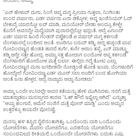
ಅಂದಾಗ, ಅಮ್ಮಾ,
"ಏನ್ ಹೇಳುದ್ ಮಗಾ, ನಿಂಗೆ ಆವ್ನ ಮಗ್ಳ ಪ್ರೀಯಾ ಗುತ್ತಲಾ, ನಿಂಗಿಂತಾ
ಉಂದ ವರ್ಷಾನಾ, ಎರ್ಡ ವರ್ಷನಾ ಏನಾ ಚಿಕ್ಕೋಳ, ಅವ್ಳ ಇಂಜಿನಿಯರ್ ಓದ್
ಬೇಕಾದ್ರೆ ಯಾರನ್ನೋ ಲವ್ ಮಾಡಿ, ಮನಿಯೋರ್ ಬೇಡಾ ಅಂದ್ರೂ ಕೇಳ್ದೇ
ಕೊನೆಗೆ ಅವನನ್ನೇ ಮದ್ವೆಯಾಗಿ ಪುನಾದಲ್ಲೆಲ್ಲೋ ಇದ್ಲಂತೆ. ಆದ್ರೆ ಏಗುಂದ್
ಎರ್ಡ ವರ್ಷದ ಹಿಂದೆ ಗಂಡನ್ ಬಿಟ್ಟೆಕಂಡೆ ೫ ವರ್ಷದ್ ಮಗ್ನ ಕರ್ಕಂಡೆ
ಬೆಂಗಳೂರಲ್ಲೆ ಬಂದೀದ ಅಂತೆ. ಊರಿಗೂ ಬರುದ್ ಕಡ್ಮಿ. ಅದ್ನ ಹಚ್ಕಂಡೆ ಪಾಪ
ಗೋವಿಂದಣ್ಣನ ಹೆಂಡತಿ ಶಾರದೆ ಕುರ್ಗೆ, ಕುರ್ಗೆ ಆರಾಂ ತಪ್ಪೆ, ಏನ್ ಮಾಡ್ದ್ರೂ
ಕಡ್ಮಿ ಆಗ್ದೇ ಸತ್ತೇ ಹೋದ್ಲ. ಅಮ್ಮಾ ಸತ್ತ ಹೋದಾಗ ಬಂದೋಳ ಆಪ್ನ ಕರ್ಕಂಡೆ
ಬೆಂಗಳೂರಿಗೆ ಹೋದೋಳ ಮತ್ತೆ ಬರ್ಲಾ. ಈಲ್ಲಿರು ಗದ್ದೆ ತೋಟ ಎಲ್ಲಾ
ಗೋವಿಂದಣ್ಣನ ಮಗಾ ಜಗದೀಶನೇ ನೋಡ್ಕಂಡೆ ಹೋತೆ ಇಂವಾ. ಬೆಂಗಳೂರಿಗೆ
ಹೋದ್ಮೇಲೆ ಗೋವಿಂದಣ್ಣ ಎರ್ಡ ಮೂರ್ ಸಲಾ ಊರಿಗೆ ಬಂದ ಹೋಗಿಯಾ
ಅಂತೆ ಜನಾ ಹೇಳ್ತರ, ಆದ್ರೆ ನಾವ್ಯಾರು ಆವ್ನಾ ನೋಡಲಾ"
ಅಮ್ಮಾ ಒಂದೇ ಉಸಿರಲ್ಲೇ ಅವನ ಕತೆಯನ್ನು ಹೇಳಿ ಮುಗಿಸಿದಳು, ನನಗೆ ಮತ್ತೆ
ಮಾತನ್ನಾಡಲು ಮನಸ್ಸಾಗದ ಕಾರಣ "ಓಹ್ ಹೌದೆ ಇಷ್ಟೆಲ್ಲಾ ಆಗಿದೆ" ಎನ್ನುತ್ತಾ
"ಆಯ್ತ ಹಂಗಾರೆ, ಆಮೆಲೆ ಸಂಜಿಗೆ ಮತ್ತೆ ಪೋನ್ ಮಾಡ್ತಿ" ಎಂದು ಅಮ್ಮನ
ಉತ್ತರಕ್ಕೂ ಕಾಯದೇ ಪೋನಿಟ್ಟೆ.
ಮನಸ್ಸು ಹಳಿ ತಪ್ಪಿದ ರೈಲಿನಂತಾಗಿತ್ತು. ಒಂದೊಂದು ಬಾರಿ ಒಂದೊಂದು
ಯೋಚನೆಗಳು. ಮೊದಲ ಯೋಚನೆಗೂ, ಎರಡನೆಯ ಯೋಚನೆಗೂ
ಸಂಬಂಧವಿಲ್ಲದ ರೀತಿಯಲ್ಲಿ ಒಂದೊಂದೇ ಯೋಚನೆಗಳು. ಬದುಕು ಎಷ್ಟು