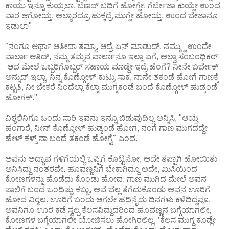
ಕಾಯು ಇನ್ನೂ ಕುಯ್ಸಲಾ, ಬೆಣದ್ ಬದಿಗೆ ಹೋಗ್ದೇ, ಗೆರ್ಬೇಜಾ ಕುಯ್ದೇ ಉಂದ
ವಾರ ಆಗೋಯ್ತ, ಅಲ್ಯಾರದ್ರೂ ಹುಕ್ಕದ್ರೆ ಮುಗ್ದೇ ಹೋಯ್ತ, ಉಂದ ಬೇಜಾನೂ
ಇಡುಲಾ"
"ನಂಗೂ ಆರ್ಥಾ ಆತೀದಾ ತಮ್ಮಾ, ಆದ್ರೆ ಏನ್ ಮಾಡುದ್, ನಮ್ಮ್ದು ಉಂದೇ
ವಾರ್ಲಾ ಆತಿದ್, ನಮ್ಮ ತಮ್ಮನ ವಾರ್ಲಾನೂ ಇಲ್ಲಾ ಏಗೆ, ಅಲ್ವಾ ಸಂಬಂಧಿಕರ್
ಆದ ಮೇಲೆ ಒಬ್ಬರಿಗೊಬ್ಬರ್ ಸಹಾಯ ಮಾಡ್ದೇ ಇದ್ರೆ ಹೆಂಗೆ? ನೀನೇ ಬರ್ಬೇಕ್
ಅನ್ನುದ್ ಇಲ್ಲಾ, ನಿನ್ನ ಕೊಣ್ಗೋಳ್ ಕುಟ್ರು ಸಾಕ, ನಾನೇ ತಕಂಡೆ ಹೋಗೆ ಗಾಣಕ್ಕೆ
ಕಟ್ಟತಿ, ನೀ ಬೇಕರೆ ನಿಂದೆಲ್ಲಾ ಕೆಲ್ಸಾ ಮುಗ್ಸಕಂಡೆ ಬಂದೆ ಕೊಣ್ಗೋಳ್ ಹುಡ್ಕಂಡೆ
ಹೋಗಕ್."
ವಿಠ್ಠಲಿನಿಗೂ ಒಂದು ಸಾರಿ ಇವನು ಇನ್ನೂ ಬಿಡುವುದಿಲ್ಲ ಅನ್ನಿಸಿ, "ಆಯ್ತ
ಹಂಗಾರೆ, ನೀನ್ ಕೊಣ್ಗೋಳ್ ಹುಡ್ಕಂಡೆ ಹೋಗ, ನಂಗೆ ಗಾಣ ಮುಗದದ್ದೇ
ಹೇಳ್ ಕಳ್ಸ್ ನಾ ಬಂದೆ ತಕಂಡೆ ಹೋಗ್ವೆ" ಎಂದ.
ಅವನು ಅದ್ಯಾವ ಗಳಿಗೆಯಲ್ಲಿ ಒಪ್ಪಿಗೆ ಕೊಟ್ಟನೋ, ಅದೇ ತಪ್ಪಾಗಿ ಹೋಯಿತು
ಅನಿಸಿದ್ದು ನಂತರವೇ. ಹೂವಣ್ಣನಿಗೆ ಬೇಕಾಗಿದ್ದೂ ಅದೇ, ಖುಸಿಯಿಂದ
ಕೋಣಗಳನ್ನು ಹೊಡೆದು ಕೊಂಡು ಹೋದ. ಗಾಣ ಮುಗಿದ ಮೇಲೆ ಅವನ
ಪಾಲಿಗೆ ಬಂದ ಒಂದಿಷ್ಟು ಕಬ್ಬು, ಅವೆ ಬೆಲ್ಲ ತೆಗೆದುಕೊಂಡು ಅವನ ಊರಿಗೆ
ಹೋದ ವಿಠ್ಠಲ. ಊರಿಗೆ ಬಂದು ಆಗಲೇ ಹದಿನೈದು ದಿನಗಳು ಕಳೆದಿದ್ದವೂ.
ಅವನಿಗೂ ಊರ ಕಡೆ ಸ್ವಲ್ಪ ಕೆಲಸವಿದ್ದುದರಿಂದ ಹೂವಣ್ಣನ ಬಗ್ಗೆಯಾಗಲೀ,
ಕೋಣಗಳ ಬಗ್ಗೆಯಾಗಲೀ ಯೋಚಿಸಲು ಹೋಗಿರಲಿಲ್ಲ. ’ಕೆಲಸ ಮುಗ್ದ ಕೂಡ್ಲೇ