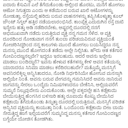
ಐದಾರು ಕೆಸುವಿನ ಎಲೆ ತೆಗೆದುಕೊಂಡು ಅಲ್ಲಿಂದ ಹೊರಟು, ಮನೆಗೆ ಹೋಗಲು
ಆಟೋ ಸಿಗುತ್ತದಾ ಎಂದು ಆ ಕಡೆಯಿಂದ ಬರುವ ಖಾಲಿ ಆಟೋಗಳನ್ನು
ನೋಡುತ್ತಾ, ರಸ್ತೆಯಲ್ಲಿ ಹರಿದು ಬರುವ ವಾಹನಗಳನ್ನು ತಪ್ಪಿಸಿಕೊಳ್ಳುತ್ತಾ ಕೂಲ್
ಜೌಂಟ್ ಸಿಗ್ನಲ್ ಹತ್ತಿರ ನಡೆಯಲಾರಂಭಿಸಿದೆ. ಕಾಂಪ್ಲೆಕ್ಸ ಎದುರುಗಿನ ರಸ್ತೆ ದಾಟಿ
ಇನ್ನೇನು ಹತ್ತು ಅಡಿ ನಡೆದಿರಬೇಕು, ಅಷ್ಟರಲ್ಲಿ ದೂರದಲ್ಲಿ ನನಗೆ
ಅಭಿಮುಖವಾಗಿ ನಡೆದು ಬರುತ್ತಿರುವ ವ್ಯಕ್ತಿ ನನ್ನ ಗಮನ ಸೆಳೆದ. ಆ ವ್ಯಕ್ತಿ
ದೂರದಿಂದ ನೋಡುವಾಗ ನನಗೆ ತುಂಬಾ ಪರಿಚಯವಿರುವ ವ್ಯಕ್ತಿಯಂತೆ
ಗೋಚರಿಸಿದ್ದರಿಂದ ನನ್ನ ಕಾಲುಗಳು ಮುಂದೆ ಹೋಗಲು ಬಯಸಿದ್ದರೂ ನನ್ನ
ಮನಸ್ಸು ಮುಂದೆ ಹೋಗದಂತೆ ತಡೆದು ಅಲ್ಲೇ ನಿಲ್ಲಿಸಿತು. ಹೌದು ಆತ ಕತೆಗಾರ
ಗೋವಿಂದಣ್ಣನಲ್ಲವೇ? ಇದ್ದರೂ ಇರಬಹುದು. ಆದರೆ ಅವನು ಇಲ್ಲೇನು
ಮಾಡಲು ಬಂದಿದ್ದಾನೆ? ಇವನು ಹೇಳುವ ಕತೆಗಳನ್ನು ಕೇಳಿ ಅವನ ಕತೆಯನ್ನು
ಯಾರಾದರೂ ಸಿನಿಮಾ ಮಾಡಲು ಕರೆದಿರಬಹುದೇ? ಮತ್ತೊಮ್ಮೆ ಮನಸ್ಸಿಗೆ
ಅವನಿರಲಿಕ್ಕಿಲ್ಲ ಅನ್ನಿಸಿತಾದರೂ, ನೋಡಿ ನಿರ್ಧರಿಸಿಯೇ ಹೋಗುವ ಮನಸ್ಸಾಗಿ
ಅಲ್ಲಿಯೇ ನಿಂತೆ. ಅವನು ಬರುವ ವೇಗವನ್ನು ಗಮನಿಸಿದರೆ ಅವನು ನಾನಿರುವ
ಜಾಗವನ್ನು ಸೇರಲು ಒಂದೈದು ನಿಮಿಷಗಳಾದರೂ ಬೇಕೆನಿಸಿ, ಅಲ್ಲಿಯವರೆಗೆ
ಸುಮ್ಮನೆ ನಿಲ್ಲುವುದೇನು ಎಂದುಕೊಂಡು. ಅಲ್ಲೇ ಪಕ್ಕದಲ್ಲೇ ಹಸಿ ಕಡ್ಲೆಕಾಯಿ
ಬೇಯಿಸುತ್ತಿದ್ದ ಹೆಂಗಸಿನ ಬಳಿಸಾರಿ ಹತ್ತು ರೂಪಾಯಿ ಕೊಟ್ಟು ಬೇಯಿಸಿದ
ಕಡ್ಲೆಕಾಯಿ ತೆಗೆದುಕೊಂಡು ತಿನ್ನುತ್ತಾ ದೂರದಲ್ಲಿ ಬರುತ್ತಿರುವ, ಮನಸ್ಸಿಗೆ ಪರಿಚಿತ
ಅನ್ನಿಸಿದ ವ್ಯಕ್ತಿಯನ್ನು ಕಾಯುತ್ತಾ ನಿಂತೆ. ಒಂದೊಂದು ಕಡ್ಲೆಕಾಯಿ ಬೀಜ ಬಾಯಿ
ಸೇರುತ್ತಿದ್ದ ಹಾಗೆ ಇಲ್ಲಿಯವರೆಗೆ ಸುಮ್ಮನಿದ್ದ ಮನಸ್ಸು ಕತೆಗಾರ ಗೋವಿಂದಣ್ಣನ
ಬಗ್ಗೆಯೇ ಯೋಚಿಸ ತೋಡಗಿತು.