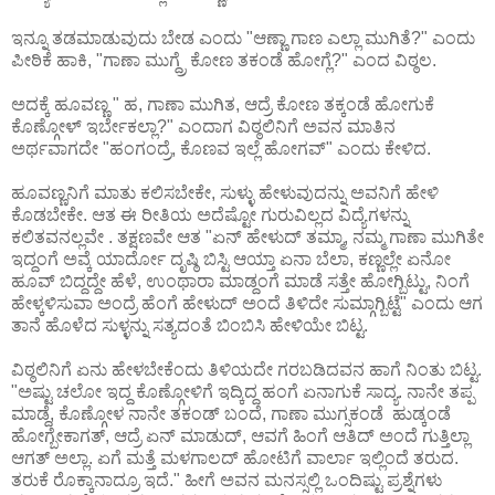
ಇನ್ನೂ ತಡಮಾಡುವುದು ಬೇಡ ಎಂದು "ಆಣ್ಣಾ ಗಾಣ ಎಲ್ಲಾ ಮುಗಿತೆ?" ಎಂದು
ಪೀಠಿಕೆ ಹಾಕಿ, "ಗಾಣಾ ಮುಗ್ದ್ರೆ ಕೋಣ ತಕಂಡೆ ಹೋಗ್ಲೆ?" ಎಂದ ವಿಠ್ಠಲ.
ಅದಕ್ಕೆ ಹೂವಣ್ಣ " ಹ, ಗಾಣಾ ಮುಗಿತ, ಆದ್ರೆ ಕೋಣ ತಕ್ಕಂಡೆ ಹೋಗುಕೆ
ಕೊಣ್ಗೋಳ್ ಇರ್ಬೇಕಲ್ಲಾ?" ಎಂದಾಗ ವಿಠ್ಠಲಿನಿಗೆ ಅವನ ಮಾತಿನ
ಅರ್ಥವಾಗದೇ "ಹಂಗಂದ್ರೆ, ಕೊಣವ ಇಲ್ಲೆ ಹೋಗವ್" ಎಂದು ಕೇಳಿದ.
ಹೂವಣ್ಣನಿಗೆ ಮಾತು ಕಲಿಸಬೇಕೇ, ಸುಳ್ಳು ಹೇಳುವುದನ್ನು ಅವನಿಗೆ ಹೇಳಿ
ಕೊಡಬೇಕೇ. ಆತ ಈ ರೀತಿಯ ಅದೆಷ್ಟೋ ಗುರುವಿಲ್ಲದ ವಿದ್ಯೆಗಳನ್ನು
ಕಲಿತವನಲ್ಲವೇ . ತಕ್ಷಣವೇ ಆತ "ಏನ್ ಹೇಳುದ್ ತಮ್ಮಾ, ನಮ್ಮ ಗಾಣಾ ಮುಗಿತೇ
ಇದ್ದಂಗೆ ಅವ್ಕೆ ಯಾರ್ದೋ ದೃಷ್ಠಿ ಬಿಸ್ಟಿ ಆಯ್ತಾ ಏನಾ ಬೆಲಾ, ಕಣ್ಣಲ್ಲೇ ಏನೋ
ಹೂವ್ ಬಿದ್ದದ್ದೇ ಹೆಳೆ, ಉಂಥಾರಾ ಮಾಡ್ದಂಗೆ ಮಾಡೆ ಸತ್ತೇ ಹೋಗ್ಬಿಟ್ಟು, ನಿಂಗೆ
ಹೇಳ್ಕಳಿಸುವಾ ಅಂದ್ರೆ ಹೆಂಗೆ ಹೇಳುದ್ ಅಂದೆ ತಿಳಿದೇ ಸುಮ್ಗಾಗ್ಬಿಟ್ಟೆ" ಎಂದು ಆಗ
ತಾನೆ ಹೊಳೆದ ಸುಳ್ಳನ್ನು ಸತ್ಯದಂತೆ ಬಿಂಬಿಸಿ ಹೇಳಿಯೇ ಬಿಟ್ಟ.
ವಿಠ್ಠಲಿನಿಗೆ ಏನು ಹೇಳಬೇಕೆಂದು ತಿಳಿಯದೇ ಗರಬಡಿದವನ ಹಾಗೆ ನಿಂತು ಬಿಟ್ಟ.
"ಅಷ್ಟು ಚಲೋ ಇದ್ದ ಕೊಣ್ಗೋಳಿಗೆ ಇದ್ಕಿದ್ದ ಹಂಗೆ ಏನಾಗುಕೆ ಸಾದ್ಯ. ನಾನೇ ತಪ್ಪ
ಮಾಡ್ದೆ, ಕೊಣ್ಗೋಳ ನಾನೇ ತಕಂಡ್ ಬಂದೆ, ಗಾಣಾ ಮುಗ್ಸಕಂಡೆ ಹುಡ್ಕಂಡೆ
ಹೋಗ್ಬೇಕಾಗತ್, ಆದ್ರೆ ಏನ್ ಮಾಡುದ್, ಆವಗೆ ಹಿಂಗೆ ಆತಿದ್ ಅಂದೆ ಗುತ್ತಿಲ್ಲಾ
ಆಗತ್ ಅಲ್ಲಾ. ಏಗೆ ಮತ್ತೆ ಮಳಗಾಲದ್ ಹೋಟಿಗೆ ವಾರ್ಲಾ ಇಲ್ಲಿಂದೆ ತರುದ.
ತರುಕೆ ರೊಕ್ಕಾನಾದ್ರೂ ಇದೆ." ಹೀಗೆ ಅವನ ಮನಸ್ಸಲ್ಲಿ ಒಂದಿಷ್ಟು ಪ್ರಶ್ನೆಗಳು