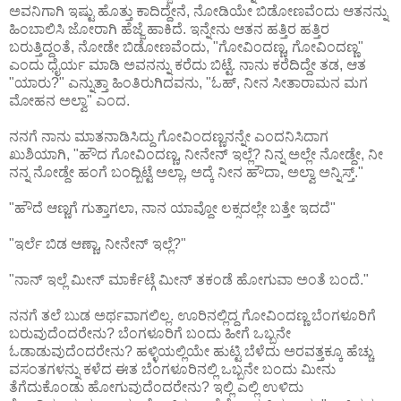
ಅವನಿಗಾಗಿ ಇಷ್ಟು ಹೊತ್ತು ಕಾದಿದ್ದೇನೆ, ನೋಡಿಯೇ ಬಿಡೋಣವೆಂದು ಆತನನ್ನು
ಹಿಂಬಾಲಿಸಿ ಜೋರಾಗಿ ಹೆಜ್ಜೆ ಹಾಕಿದೆ. ಇನ್ನೇನು ಆತನ ಹತ್ತಿರ ಹತ್ತಿರ
ಬರುತ್ತಿದ್ದಂತೆ, ನೋಡೇ ಬಿಡೋಣವೆಂದು, "ಗೋವಿಂದಣ್ಣ, ಗೋವಿಂದಣ್ಣ"
ಎಂದು ಧೈರ್ಯ ಮಾಡಿ ಅವನನ್ನು ಕರೆದು ಬಿಟ್ಟೆ. ನಾನು ಕರೆದಿದ್ದೇ ತಡ, ಆತ
"ಯಾರು?" ಎನ್ನುತ್ತಾ ಹಿಂತಿರುಗಿದವನು, "ಓಹ್, ನೀನ ಸೀತಾರಾಮನ ಮಗ
ಮೋಹನ ಅಲ್ವಾ" ಎಂದ.
ನನಗೆ ನಾನು ಮಾತನಾಡಿಸಿದ್ದು ಗೋವಿಂದಣ್ಣನನ್ನೇ ಎಂದನಿಸಿದಾಗ
ಖುಶಿಯಾಗಿ, "ಹೌದ ಗೋವಿಂದಣ್ಣ, ನೀನೇನ್ ಇಲ್ಲೆ? ನಿನ್ನ ಅಲ್ಲೇ ನೋಡ್ದೇ, ನೀ
ನನ್ನ ನೋಡ್ದೇ ಹಂಗೆ ಬಂದ್ಬಿಟ್ಟೆ ಅಲ್ಲಾ, ಅದ್ಕೆ ನೀನ ಹೌದಾ, ಅಲ್ವಾ ಅನ್ನಿಸ್ತ್."
"ಹೌದೆ ಆಣ್ಣಗೆ ಗುತ್ತಾಗಲಾ, ನಾನ ಯಾವ್ದೋ ಲಕ್ಸದಲ್ಲೇ ಬತ್ತೇ ಇದದೆ"
"ಇರ್ಲೆ ಬಿಡ ಆಣ್ಣಾ, ನೀನೇನ್ ಇಲ್ಲೆ?"
"ನಾನ್ ಇಲ್ಲೆ ಮೀನ್ ಮಾರ್ಕೆಟ್ಗೆ ಮೀನ್ ತಕಂಡೆ ಹೋಗುವಾ ಅಂತೆ ಬಂದೆ."
ನನಗೆ ತಲೆ ಬುಡ ಅರ್ಥವಾಗಲಿಲ್ಲ. ಊರಿನಲ್ಲಿದ್ದ ಗೋವಿಂದಣ್ಣ ಬೆಂಗಳೂರಿಗೆ
ಬರುವುದೆಂದರೇನು? ಬೆಂಗಳೂರಿಗೆ ಬಂದು ಹೀಗೆ ಒಬ್ಬನೇ
ಓಡಾಡುವುದೆಂದರೇನು? ಹಳ್ಳಿಯಲ್ಲಿಯೇ ಹುಟ್ಟಿ ಬೆಳೆದು ಅರವತ್ತಕ್ಕೂ ಹೆಚ್ಚು
ವಸಂತಗಳನ್ನು ಕಳೆದ ಈತ ಬೆಂಗಳೂರಿನಲ್ಲಿ ಒಬ್ಬನೇ ಬಂದು ಮೀನು
ತೆಗೆದುಕೊಂಡು ಹೋಗುವುದೆಂದರೇನು? ಇಲ್ಲಿ ಎಲ್ಲಿ ಉಳಿದು