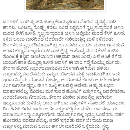
ದನಗಳಿಗೆ ಒಂದಿಷ್ಟು ಹಸಿ ಹುಲ್ಲು ಕೊಯ್ದುತಂದು ಮೇವಿನ ವ್ಯವಸ್ಥೆ ಮಾಡಿ,
ಹಾಸಲು ಒಂದಿಷ್ಟು ಸೊಪ್ಪು ತರಲು ಬಂದ ವಿಠ್ಠಲಿನಿಗೆ ಸ್ವಲ್ಪ ಸುಸ್ತಾದಂತೆ ಅನಿಸಿ
ಮರದ ಕೆಳಗೆ ಕುಳಿತೆ. ಸ್ವಲ್ಪ ಸುಸ್ತಾದಂತೆ ಅನಿಸಿ ಅಲ್ಲಿಯೇ ಮರದ ಕೆಳಗೆ ಕುಳಿತ.
ಕಳೆದ ಒಂದು ವಾರದಿಂದ ಬೆಂಬಿಡದೇ ಸುರಿಯುತ್ತಿದ್ದ ಮಳೆ ಕಳೆದೆರಡು
ದಿನಗಳಿಂದ ಸ್ವಲ್ಪ ಕಡಿಮೆಯಾಗಿತ್ತು. ಬಾಂದಳದ ಸೂರ್ಯ ಮೋಡಗಳ ನಡುವೆ
ಆಗಾಗ ಕಣ್ಣು ಮುಚ್ಚಾಲೆಯಾಟವಾಡುತ್ತಿದ್ದ. ಆ ಹೊನ್ನೆ ಮರದ ಕೆಳಗೆ ಕುಳಿತು,
ಸೊಂಟಕ್ಕೆ ಕಟ್ಟಿದ ಚಿಂಚೆಯಿಂದ (ಚಿಕ್ಕದಾದ ಚೀಲದಿಂದ) ಎಲೆ ಆಡಿಕೆ ತೆಗೆದು
ಬಾಯಿಗೆ ಹಾಕಿ ಮೆಲ್ಲುತ್ತಾ ಕುಳಿತ ಅವನಿಗೆ ಈ ಬಾರಿ ಗದ್ದೆ ಕೊಯ್ಲು ಮುಗಿದು,
ಶೇಂಗಾ ಹೋಟಿ ಪ್ರಾರಂಭವಾಗುವುದರೊಳಗಾಗಿ ಈಗಿರುವ ಹಳೆಯ
ಎತ್ತುಗಳನ್ನು ಬದಲಿಸಬೇಕು ಎನ್ನುವ ಯೋಚನೆ ಮತ್ತೆ ಕಾಡತೊಡಗಿತು. ಇದು
ಇಂದು ನಿನ್ನೆಯ ಯೋಚನೆಯೇನಲ್ಲ, ಆ ಯೋಚನೆ ಬಂದು ಆಗಲೇ ಆರೇಳು
ತಿಂಗಳುಗಳಾಗಿದ್ದವು. ಈಗಿನ ತುಟ್ಟಿ ಕಾಲದಲ್ಲಿ ಅದೇನು ಅಷ್ಟು ಸುಲಭದ
ಮಾತಾಗಿರಲಿಲ್ಲ. ಮೊದಲು ಮಳೆಗಾಲದ ಹೋಟಿಗೆ ಎತ್ತುಗಳನ್ನು ಬದಲಿಸಬೇಕು
ಎಂದುಕೊಂಡು ಗೇರುಬೀಜ, ಶೇಂಗಾ ಮಾರಿದ ಹಣವನ್ನೆಲ್ಲ ಹಾಗಿಯೇ
ಇಟ್ಟುಕೊಂಡು ಕುಳಿತಿದ್ದ. ಆದರೆ ಈಗಿರುವ ಎತ್ತುಗಳಿಗೆ ಸಕಾಲದಲ್ಲಿ ಯಾವುದೇ
ಗಿರಾಕಿಗಳು ಬರದ ಕಾರಣ ಅದೇ ಎತ್ತುಗಳಲ್ಲಿಯೇ ಮಳೆಗಾಲದ ಬೇಸಾಯ
ಮಾಡಿ ಮುಗಿಸಿದ್ದ. ಎತ್ತುಗಳಿಗೇನು ವಯಸ್ಸಾಗಿರಲಿಲ್ಲ ಇನ್ನೂ ಒಂದೆರಡು ವರ್ಷ
ಹೋದರೂ ಪರವಾಗಿರಲಿಲ್ಲ, ಆದರೆ ಇನ್ನೆರಡು ವರ್ಷ ಬೇಸಾಯ ಮಾಡಿ
ಎತ್ತುಗಳನ್ನು ಮಾರುವ ಬದಲು ಈಗಲೇ ಮಾರಿದರೆ ಒಳ್ಳೆಯದು, ಸ್ವಲ್ಪ