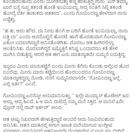
ಕೊಂಡಿರಬಹುದು ಎಂದು ಯೋಚಿಸುತ್ತಾ ಹೆಜ್ಜೆ ಹಾಕುತ್ತಿದ್ದ ನಾನು "ಏನ್ ತಮ್ಮಾ,
ಖಾಲಿ ಬಸ್ಲೆ ಸುಪ್ಪ ತಕಂಡೆ ಹೋತೆ ಇಂವಿಯಲ್ಲಾ, ಅದ್ರ ಸಂತಿಗೆ ಸಿಟ್ಲಿ ತಕಂಡೆ
ಹೋದ್ರೆ ಬೆರ್ಕಿ ಹಾಕುಕರು ಆತತಲಾ", ಎಂದು ಗೋವಿಂದಣ್ಣ ಹೇಳಿದಾಗ ನಾನು
ಎಚ್ಚೆತ್ತು,
"ಹ ಹ, ಅದು ಹೌದ, ಬಾ ನೀನು ಹೆಂಗೆ ಆ ಬದಿಗೆ ಹೋತೆ ಇಂವಿಯಲ್ಲಾ, ನಾನು
ಬತ್ತಿ ಬಾ" ಎಂದು ಅವನೊಟ್ಟಿಗೆ ಹೊರಟೆ. ಹಾಗೆ ಹೊರಡುವಾಗ ಗೋವಿಂದಣ್ಣ
ಏಕೋ ಬದಲಾಗಿದ್ದಾನೆ ಅನಿಸತೊಡಗಿತು. ಮೊದಲು ಆತ ಹೀಗಿರಲಿಲ್ಲಾ
ಅಂತೆನಿಸಿತು. ಮೊದಲಾಗಿದ್ದರೆ ಇಷ್ಟೊತ್ತಿಗೆ ಕನಿಷ್ಟ ಒಂದಾದರೂ ಕತೆ ಹೇಳಿ
ಮುಗಿಸಿ ಬಿಡುತ್ತಿದ್ದ. ಆದರೆ ಆತ ಈಗ ಏನು ಮಾತನ್ನಾಡದೇ ಸುಮ್ಮನೆ ಬರುತ್ತಿದ್ದ.
ಇಬ್ಬರೂ ಮೀನು ಮಾರುಕಟ್ಟೆಗೆ ಬಂದು ಮೀನು ತೆಗೆದು ಕೊಂಡು ಅಲ್ಲಿಂದ ಹೊರ
ಬಂದೆವು. ಮೀನು ಮಾರು ಕಟ್ಟೆಯಿಂದ ಹೊರಬಂದರೂ ಗೋವಿಂದಣ್ಣ
ಮಾತನ್ನಾಡದ್ದನ್ನು ನೋಡಿ, ನನಗೆ ಸುಮ್ಮನಿರಲಾಗದೇ, "ಗೋವಿಂದಣ್ಣ ಇಲ್ಲೆ ,
ಎಲ್ಲಿ ಇರ್ತಿ?" ಎಂದೆ.
ಗೋವಿಂದಣ್ಣ ಏನನ್ನೋ ಅನುಮಾನಿಸುತ್ತಾ, " ಇಲ್ಲೇ ಮಯ್ಯಾಸ್ ಹೊಟೇಲ್ ಇದ
ಅಲ್ಲಾ, ಅದ್ರ ಹಿಂದೆ, ೩-೪ ಮನಿ ದಾಟಿದ್ರೆ ನಮ್ಮ ಮನೆ ಸಿಕ್ತಿದ. ಆ ಮನಿಲೆ ೩ನೇ
ಪ್ಲೋರ್ ನಲ್ಲೆ ನಾವ್ ಇರ್ತವ್" ಅಂದ.
ಆತ ಅಷ್ಟು ನಿಖರವಾಗಿ ಹೇಳುತ್ತಿದ್ದಾನೆ ಅಂದರೆ ಅದು ನಿಜವಿರಬಹುದು
ಅನಿಸಿತು. ಆತನ ಮಾತಿನಲ್ಲಿ ಆಗಾಗ ಇಣುಕಿ ಮರೆಯಾಗುವ ಇಂಗ್ಲೀಷ
ಪದಗಳನ್ನು ಗಮನಿಸಿದರೆ ಆತನಿಗಾಗಲೇ ಬೆಂಗಳೂರಿನ ಪ್ರಭಾವ ಸ್ವಲ್ಪ ಬೀರಿದೆ