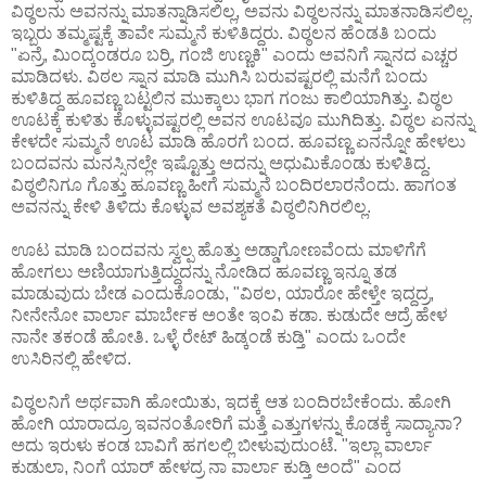
ವಿಠ್ಠಲನು ಅವನನ್ನು ಮಾತನ್ನಾಡಿಸಲಿಲ್ಲ, ಅವನು ವಿಠ್ಠಲನನ್ನು ಮಾತನಾಡಿಸಲಿಲ್ಲ.
ಇಬ್ಬರು ತಮ್ಮಷ್ಟಕ್ಕೆ ತಾವೇ ಸುಮ್ಮನೆ ಕುಳಿತಿದ್ದರು. ವಿಠ್ಠಲನ ಹೆಂಡತಿ ಬಂದು
"ಏನ್ರೆ, ಮಿಂದ್ಕಂಡರೂ ಬರ್ರಿ, ಗಂಜಿ ಉಣ್ಣಕಿ" ಎಂದು ಅವನಿಗೆ ಸ್ನಾನದ ಎಚ್ಚರ
ಮಾಡಿದಳು. ವಿಠಲ ಸ್ನಾನ ಮಾಡಿ ಮುಗಿಸಿ ಬರುವಷ್ಟರಲ್ಲಿ ಮನೆಗೆ ಬಂದು
ಕುಳಿತಿದ್ದ ಹೂವಣ್ಣ ಬಟ್ಟಲಿನ ಮುಕ್ಕಾಲು ಭಾಗ ಗಂಜು ಕಾಲಿಯಾಗಿತ್ತು. ವಿಠ್ಠಲ
ಊಟಕ್ಕೆ ಕುಳಿತು ಕೊಳ್ಳುವಷ್ಟರಲ್ಲಿ ಅವನ ಊಟವೂ ಮುಗಿದಿತ್ತು. ವಿಠ್ಠಲ ಏನನ್ನು
ಕೇಳದೇ ಸುಮ್ಮನೆ ಊಟ ಮಾಡಿ ಹೊರಗೆ ಬಂದ. ಹೂವಣ್ಣ ಏನನ್ನೋ ಹೇಳಲು
ಬಂದವನು ಮನಸ್ಸಿನಲ್ಲೇ ಇಷ್ಟೊತ್ತು ಅದನ್ನು ಅಧುಮಿಕೊಂಡು ಕುಳಿತಿದ್ದ.
ವಿಠ್ಠಲಿನಿಗೂ ಗೊತ್ತು ಹೂವಣ್ಣ ಹೀಗೆ ಸುಮ್ಮನೆ ಬಂದಿರಲಾರನೆಂದು. ಹಾಗಂತ
ಅವನನ್ನು ಕೇಳಿ ತಿಳಿದು ಕೊಳ್ಳುವ ಅವಶ್ಯಕತೆ ವಿಠ್ಠಲಿನಿಗಿರಲಿಲ್ಲ.
ಊಟ ಮಾಡಿ ಬಂದವನು ಸ್ವಲ್ಪ ಹೊತ್ತು ಅಡ್ಡಾಗೋಣವೆಂದು ಮಾಳಿಗೆಗೆ
ಹೋಗಲು ಅಣಿಯಾಗುತ್ತಿದ್ದುದನ್ನು ನೋಡಿದ ಹೂವಣ್ಣ ಇನ್ನೂ ತಡ
ಮಾಡುವುದು ಬೇಡ ಎಂದುಕೊಂಡು, "ವಿಠಲ, ಯಾರೋ ಹೇಳ್ತೇ ಇದ್ದದ್ರ,
ನೀನೇನೋ ವಾರ್ಲಾ ಮಾರ್ಬೇಕ ಅಂತೇ ಇಂವಿ ಕಡಾ. ಕುಡುದೇ ಆದ್ರೆ ಹೇಳ
ನಾನೇ ತಕಂಡೆ ಹೋತಿ. ಒಳ್ಳೆ ರೇಟ್ ಹಿಡ್ಕಂಡೆ ಕುಡ್ತಿ" ಎಂದು ಒಂದೇ
ಉಸಿರಿನಲ್ಲಿ ಹೇಳಿದ.
ವಿಠ್ಠಲನಿಗೆ ಅರ್ಥವಾಗಿ ಹೋಯಿತು, ಇದಕ್ಕೆ ಆತ ಬಂದಿರಬೇಕೆಂದು. ಹೋಗಿ
ಹೋಗಿ ಯಾರಾದ್ರೂ ಇವನಂತೋರಿಗೆ ಮತ್ತೆ ಎತ್ತುಗಳನ್ನು ಕೊಡಕ್ಕೆ ಸಾದ್ಯಾನಾ?
ಅದು ಇರುಳು ಕಂಡ ಬಾವಿಗೆ ಹಗಲಲ್ಲಿ ಬೀಳುವುದುಂಟೆ. "ಇಲ್ಲಾ ವಾರ್ಲಾ
ಕುಡುಲಾ, ನಿಂಗೆ ಯಾರ್ ಹೇಳದ್ರ ನಾ ವಾರ್ಲಾ ಕುಡ್ತಿ ಅಂದೆ" ಎಂದ