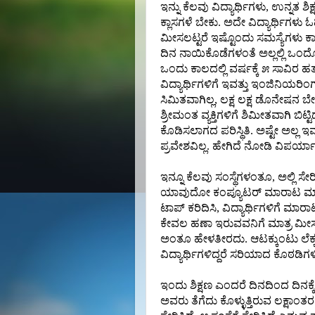
ಇನ್ನು ಕೆಲವು ವಿದ್ಯಾರ್ಥಿಗಳು, ಉನ್ನತ ಶ
ಕ್ಲಾಸಗಳೆ ಬೇಕು. ಅದೇ ವಿದ್ಯಾರ್ಥಿಗಳು
ಮೀಸಲಟ್ಟರೆ ಇಷ್ಟೊಂದು ಸಮಸ್ಯೆಗಳು ಕಾಡುತ್ತ
ದಿನ ನಾಯಿಕೊಡೆಗಳಂತೆ ಅಲ್ಲಲ್ಲಿ ಒಂದೊ
ಒಂದು ಕಾಲದಲ್ಲಿ ವರ್ಷಕ್ಕೆ ೫ ಸಾವಿರ ಹತ್
ವಿದ್ಯಾರ್ಥಿಗಳಿಗೆ ಇವತ್ತು ಇಂಜಿನಿಯರಿ
ಸಿಮಿತವಾಗಿಲ್ಲ, ಲಕ್ಷ ಲಕ್ಷ ಡೊನೇಷನ ಬೇರ
ಶ್ರೀಮಂತ ವ್ಯಕ್ತಿಗಳಿಗೆ ಶಿಮೀತವಾಗಿ ಬಿಟ್ಟಿ
ಕೊಡಿಸಲಾಗದ ಪರಿಸ್ಥಿತಿ. ಅಷ್ಟೇ ಅಲ
ಪ್ರವೇಶವಿಲ್ಲ. ಹೇಗಿದೆ ನೋಡಿ ವಿಪರ್ಯ
ಇನ್ನೂ ಕೆಲವು ಸಂಸ್ಥೆಗಳಂತೂ, ಅಲ್ಲಿ ಸೇರ
ಯಾವುದೋ ಕಂಪ್ಯೂಟರ್ ಮಾರಾಟ ಮಾಡು
ಟಾಪ್ ಕರಿದಿಸಿ, ವಿದ್ಯಾರ್ಥಿಗಳಿಗೆ ಮಾರ
ಕೇವಲ ಹಣಾ ಇರುವವನಿಗೆ ಮಾತ್ರ ಮೀಸಲಾಗಿ
ಅಂತೂ ಹೇಳತೀರದು. ಆಟಕ್ಕುಂಟು ಲೆಕ್ಕಕ್ಕಿಲ್ಲ
ವಿದ್ಯಾರ್ಥಿಗಳಿದ್ದರೆ ಸರಿಯಾದ ಕೊಠಡಿಗಳಿಲ್ಲ, 
ಇಂದು ಶಿಕ್ಷಣ ಎಂದರೆ ದಿನದಿಂದ ದಿನಕ್ಕೆ 
ಅವರು ತೆಗೆದು ಕೊಳ್ಳುತ್ತಿರುವ ಲಕ್ಷಾಂ