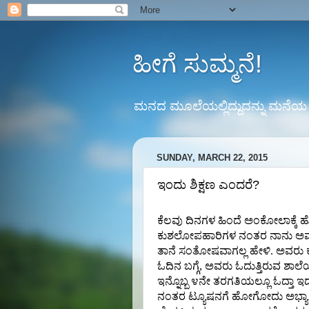
ಹೀಗೆ ಸುಮ್ಮನೆ!
ಮನದ ಮೂಲೆಯಲ್ಲಿದ್ದುದನ್ನು ಮನೆಯ ಮೂಲ
SUNDAY, MARCH 22, 2015
ಇಂದು ಶಿಕ್ಷಣ ಎಂದರೆ?
ಕೆಲವು ದಿನಗಳ ಹಿಂದೆ ಅಂಕೋಲಾಕ್ಕ
ಕುಶಲೋಪಹಾರಿಗಳ ನಂತರ ನಾನು ಅವರ ಮಕ್
ತಾನೆ ಸಂತೋಷವಾಗಲ್ಲ ಹೇಳಿ. ಅವರು 
ಓದಿನ ಬಗ್ಗೆ, ಅವರು ಓದುತ್ತಿರುವ ಶಾಲೆಯ
ಇನ್ನೊಬ್ಬ ೪ನೇ ತರಗತಿಯಲ್ಲೂ ಓದ್ತಾ ಇದ್ದ
ನಂತರ ಟ್ಯೂಷನಗೆ ಹೋಗೋದು ಅಭ್ಯಾಸ. ನ