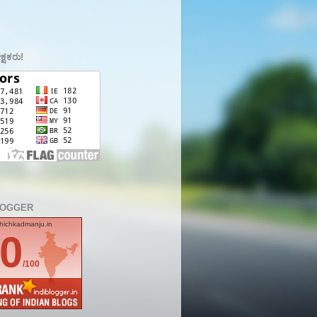
ಕ್ಷಕರು!
LOGGER
hichkadmanju.in
0
/100