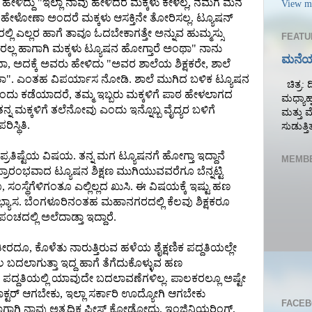
ೇಳಿದ್ದು "ಇಲ್ಲಾ ನಾವು ಹೇಳಿದರೆ ಮಕ್ಕಳು ಕೇಳಲ್ಲ, ನಮಗೆ ಮನೆ
View my
ೂ ಹೇಳೋಣಾ ಅಂದರೆ ಮಕ್ಕಳು ಆಸಕ್ತಿನೇ ತೋರಿಸಲ್ಲ. ಟ್ಯೂಷನ್
್ಲಿ ಎಲ್ಲರ ಹಾಗೆ ತಾವೂ ಓದಬೇಕಾಗತ್ತೇ ಅನ್ನುವ ಹುಮ್ಮಸ್ಸು
FEATU
ರಲ್ಲ ಹಾಗಾಗಿ ಮಕ್ಕಳು ಟ್ಯೂಷನ ಹೋಗ್ತಾರೆ ಅಂಥಾ" ನಾನು
ಮನೆಯ
ಾ, ಅದಕ್ಕೆ ಅವರು ಹೇಳಿದು "ಅವರ ಶಾಲೆಯ ಶಿಕ್ಷಕರೇ, ಶಾಲೆ
ಂತಾ". ಎಂತಹ ವಿಪರ್ಯಾಸ ನೋಡಿ. ಶಾಲೆ ಮುಗಿದ ಬಳಿಕ ಟ್ಯೂಷನ
ಚಿತ್ರ: ದ
ಂದು ಕಡೆಯಾದರೆ, ತಮ್ಮ ಇಬ್ಬರು ಮಕ್ಕಳಿಗೆ ಪಾಠ ಹೇಳಲಾಗದ
ಮಧ್ಯಾಹ್
 ತನ್ನ ಮಕ್ಕಳಿಗೆ ತಲೆನೋವು ಎಂದು ಇನ್ನೊಬ್ಬ ವೈದ್ಯರ ಬಳಿಗೆ
ಮತ್ತು 
ಸ್ಥಿತಿ.
ಸುಡುತ್ತಿತ್
್ರತಿಷ್ಟೆಯ ವಿಷಯ. ತನ್ನ ಮಗ ಟ್ಯೂಷನಗೆ ಹೋಗ್ತಾ ಇದ್ದಾನೆ
MEMB
್ರಾರಂಭವಾದ ಟ್ಯೂಷನ ಶಿಕ್ಷಣ ಮುಗಿಯುವವರೆಗೂ ಬೆನ್ನಟ್ಟಿ
ೂ, ಸಂಸ್ಥೆಗೆಳಿಗಂತೂ ಎಲ್ಲಿಲ್ಲದ ಖುಸಿ. ಈ ವಿಷಯಕ್ಕೆ ಇಷ್ಟು ಹಣ
ಸ. ಬೆಂಗಳೂರಿನಂತಹ ಮಹಾನಗರದಲ್ಲಿ ಕೆಲವು ಶಿಕ್ಷಕರೂ
ಂಚದಲ್ಲಿ ಅಲೆದಾಡ್ತಾ ಇದ್ದಾರೆ.
ೀರದೂ, ಕೊಳೆತು ನಾರುತ್ತಿರುವ ಹಳೆಯ ಶೈಕ್ಷಣಿಕ ಪದ್ದತಿಯಲ್ಲೇ
ಾಲ ಬದಲಾಗುತ್ತಾ ಇದ್ದ ಹಾಗೆ ತೆಗೆದುಕೊಳ್ಳುವ ಹಣ
ಕ ಪದ್ದತಿಯಲ್ಲಿ ಯಾವುದೇ ಬದಲಾವಣೆಗಳಿಲ್ಲ. ಪಾಲಕರಲ್ಲೂ ಅಷ್ಟೇ
್ಟರ್ ಆಗಬೇಕು, ಇಲ್ಲಾ ಸರ್ಕಾರಿ ಊದ್ಯೋಗಿ ಆಗಬೇಕು
FACEB
್ಲ. ಹಾಗಾಗಿ ನಾವು ಅತ್ಯಧಿಕ ಪೀಸ್ ಕೋಡೋದು, ಇಂಜಿನಿಯರಿಂಗ್,