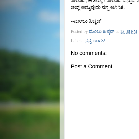
ಸೇರಿಸಿದೆ, ಆ ಸಂಸ್ಥೆಗೆ ಸೇರಿಸಿದೆ ಎ
ಅಲ್ಲ್ ಅನ್ನುವುದು ನನ್ನ ಅನಿಸಿಕೆ.
--ಮಂಜು ಹಿಚ್ಕಡ್
Posted by
ಮಂಜು ಹಿಚ್ಕಡ್
at
12:30 PM
Labels:
ನನ್ನ ಅಂಗಳ
No comments:
Post a Comment