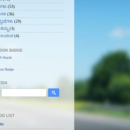
ುಗಳು
(53)
ಂಗಳ
(36)
ವ್ಯ)ಥೆಗಳು
(29)
ಿದ್ದು
(3)
 ಉವಾಚ
(4)
OOK BADGE
th Nayak
our Badge
EDIA
OG LIST
ಜು