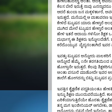
ಹೇಳಬಹುದಲ್ವಾ ಅಂತಾ. ಅದಕ್ಕೆ ಅವರು ಹ
ಕೆಲಸ ಬೇರೆ ಇರುತ್ತೆ ನಾವು ಏನನ್ನಾದರ
ಆದರೆ ತುಂಬಾ ಜನ ಮಕ್ಕಳಿರ್ತಾರೆ, ಅವರಲ
ಇರುತ್ತದೆ. ಮನೆಯಲ್ಲಿ ಆ ವಾತಾವರಣ ಇ
ಕೇಳಿದೆ ಟ್ಯೂಷನ ಯಾರು ಹೇಳ್ತಾರೆ ಅಂಥ
ಮುಗಿದ ಮೇಲೆ ಟ್ಯೂಷನ ಹೇಳ್ತಾರೆ ಅ
ಹೇಳಿ ಇತರೆ ಆದಾಯ ಗಳಿಸೋ ಶಿಕ್ಷಕ ಒ
ದುರ್ಭಾಗ್ಯ ಈ ಶಿಕ್ಷಕರು ಇನ್ನೋಂದೆಡೆಗೆ.
ಕರೆದೊಯ್ಯುವ ವೈದ್ಯನಂತಾಗಿದೆ ಇವರ ಪರಿ
ಇವತ್ತು ಟ್ಯೂಷನ ಅನ್ನೋದು ಪಾಲಕರಿಗೆ ಪ
ಅನ್ನೋದೆ ಹೆಮ್ಮೆ. ೧ನೇ ತರಗತಿಯಿಂದ ಪ
ಹೋಗ್ತಾನೇ ಇರುತ್ತದೆ. ಕೆಲವು ಶಿಕ್ಷಕರಿಗ
ಅಂತಾ ವಸೂಲಿ ಮಾಡೋದೇ ಇವರ ಅಭ್ಯಾ
ಶಾಲೆಗೆ ಹೋಗದನ್ನು ಬಿಟ್ಟು ಟ್ಯೂಷನ ಪ್ರಪ
ಇವತ್ತಿನ ಶೈಕ್ಷಣಿಕ ಪದ್ದತಿಯಂತೂ ಹೇಳತ
ಇನ್ನೂ ಶಿಕ್ಷಣ ಮುಂದುವರೆಯುತ್ತಿದೆ. ಕ
ಏರಿಕೆಯಾಗುತ್ತಿದೆಯೇ ಹೊರತು ಶೈಕ್ಷಣಿ
ತನ್ನ ಮಗ ಇಂಜೀನಿಯರ್ ಆಗಬೇಕು, ಡಾಕ
ಅನ್ನೋದನ್ನು ಬಿಟ್ಟರೆ ಬೇರೆ ಇನ್ನೇನಿಲ