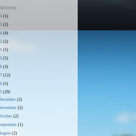
ARCHIVE
26
(1)
25
(2)
24
(4)
22
(2)
21
(1)
20
(5)
18
(3)
17
(12)
16
(5)
15
(29)
December
(2)
November
(2)
October
(2)
September
(1)
August
(2)