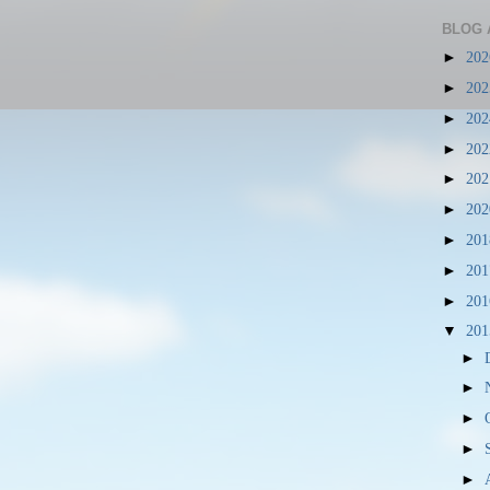
BLOG 
►
20
►
20
►
20
►
20
►
20
►
20
►
20
►
20
►
20
▼
20
►
►
►
►
►