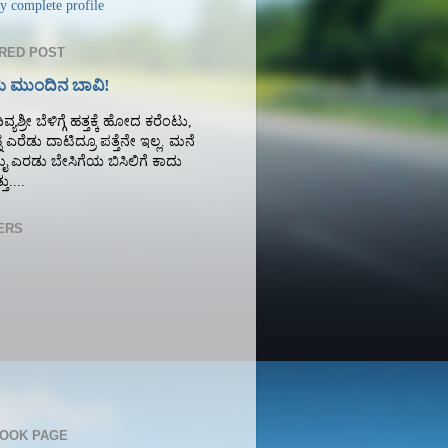
 complete profile
RED POST
 ಮುಂದಿನ ಬಾವಿ!
ಿವ್ಯಶ್ರೀ ಬೆಳಿಗ್ಗೆ ಹತ್ತಕ್ಕೆ ಹೋದ ಕರೆಂಟು,
ನ ಎರೆಡು ದಾಟಿದ್ರೂ ಪತ್ತೆನೇ ಇಲ್ಲ. ಮನೆ
ಮೈ ಎರಡು ಬೇಸಿಗೆಯ ಬಿಸಿಲಿಗೆ ಕಾದು
ತು....
ERS
OOK PAGE