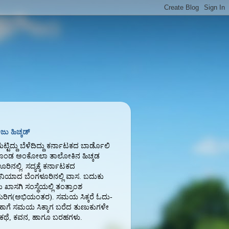
ು ಹಿಚ್ಕಡ್
ಟ್ಟಿದ್ದು ಬೆಳೆದಿದ್ದು ಕರ್ನಾಟಕದ ಬಾರ್ಡೊಲಿ
ಿಕೊಂಡ ಅಂಕೋಲಾ ತಾಲೋಕಿನ ಹಿಚ್ಕಡ
ನಲ್ಲಿ. ಸದ್ಯಕ್ಕೆ ಕರ್ನಾಟಕದ
ಿಯಾದ ಬೆಂಗಳೂರಿನಲ್ಲಿ ವಾಸ. ಬದುಕು
 ಖಾಸಗಿ ಸಂಸ್ಥೆಯಲ್ಲಿ ತಂತ್ರಾಂಶ
ಯರಿಗ(ಅಭಿಯಂತರ). ಸಮಯ ಸಿಕ್ಕರೆ ಓದು-
ಾಗೆ ಸಮಯ ಸಿಕ್ಕಾಗ ಬರೆದ ತುಣುಕುಗಳೇ
 ಕಥೆ, ಕವನ, ಹಾಗೂ ಬರಹಗಳು.