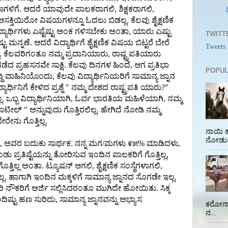
ಕ್ಷಣಗಳಿಗೆ. ಆದರೆ ಯಾವುದೇ ಪಾಲಕರಾಗಲಿ, ಶಿಕ್ಷಕರಾಗಲಿ,
, ಆಸಕ್ತಿಯಿರೋ ವಿಷಯಗಳನ್ನೂ ಓದಲು ಬಿಡಲ್ಲ. ಕೆಲವು ಶೈಕ್ಷಣಿಕ
ಿದ್ಯಾರ್ಥಿಗಳು ಎಷ್ಟೆಷ್ಟು ಅಂಕ ಗಳಿಸಬೇಕು ಅಂತಾ, ಯಾರು ಎಷ್ಟು
TWITT
 ಮನ್ನಣೆ. ಆದರೆ ವಿದ್ಯಾರ್ಥಿಗೆ ಶೈಕ್ಷಣಿಕ ವಿಷಯ ಬಿಟ್ಟರೆ ಬೇರೆ
Tweets
. ಕೆಲವರಿಗಂತೂ ನಮ್ಮ ಪ್ರದಾನಿಯಾರು, ರಾಷ್ಟ್ರಪತಿಯಾರು
ೆ ನಡೆದ ಪ್ರಹಸನವೇ ಸಾಕ್ಷಿ. ಕೆಲವು ದಿನಗಳ ಹಿಂದೆ, ಆಗ ಪ್ರತಿಭಾ
POPUL
ದಿ ವಾಹಿನಿಯೊಂದು, ಕೆಲವು ವಿದ್ಯಾರ್ಥಿನಿಯರಿಗೆ ಸಾಮಾನ್ಯ ಜ್ನಾನ
ದ್ಯಾರ್ಧಿನಿಗೆ ಕೇಳಿದ ಪ್ರಶ್ನೆ " ನಮ್ಮ ದೇಶದ ರಾಷ್ಟ್ರಪತಿ ಯಾರು?"
್ಲ. ಒಬ್ಬ ವಿದ್ಯಾರ್ಥಿನಿಯಾಗಿ, ಓರ್ವ ಭಾರತಿಯ ಮಹಿಳೆಯಾಗಿ, ನಮ್ಮ
ಾಟೀಲ್ " ಅನ್ನುವುದು ಗೊತ್ತಿರಲಿಲ್ಲ. ಹೇಗಿದೆ ನೋಡಿ ನಮ್ಮ
ಬೇರೇನು ಗೊತ್ತಿಲ್ಲ.
ನಾಯಿ ಹ
ನೋಡುವ
ರಷ್ಟೇ, ಅವರ ಬದುಕು ಸಾರ್ಥಕ. ನನ್ನ ಮಗ/ಮಗಳು ೯೫% ಮಾಡಿದಳು,
್ರತಿಷ್ಟೆಯನ್ನು ತೋರಿಸುವ ಇಂದಿನ ಪಾಲಕರಿಗೆ ಗೊತ್ತಿಲ್ಲ,
ಗೊತ್ತಿಲ್ಲ ಅಂತಾ. ಟ್ಯೂಷನ್ ಆಗಲಿ, ಶೈಕ್ಷಣಿಕ ಸಂಸ್ಥೆಗಳಾಗಲಿ,
ಲ್ಲ. ಹಾಗಾಗಿ ಇಂದಿನ ಮಕ್ಕಳಿಗೆ ಸಾಮಾನ್ಯ ಜ್ನಾನದ ಸೊಗಡೇ ಇಲ್ಲ.
ಿ ನೌಕರಿಗೆ ಅರ್ಜಿ ಸಲ್ಲಿಸಿದರಂತೂ ಮುಗಿದೇ ಹೋಯಿತು. ಸಿಕ್ಕ
ದಿಷ್ಟು ಹಣ ಸುರಿದು, ಸಾಮಾನ್ಯ ಜ್ನಾನವನ್ನು ಅಭ್ಯಾಸ
ಕರೋನಾ 
ನ...