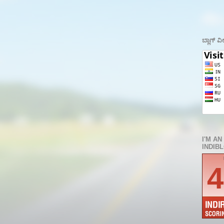
ಬ್ಲಾಗ್ ವೀ
I'M AN
INDIB
4