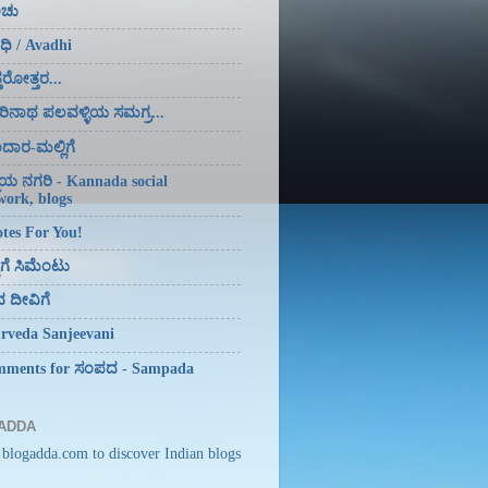
ಂಚು
ಿ / Avadhi
ತರೋತ್ತರ...
ಿನಾಥ ಪಲವಳ್ಳಿಯ ಸಮಗ್ರ...
ಾರ-ಮಲ್ಲಿಗೆ
್ಮಯ ನಗರಿ - Kannada social
work, blogs
tes For You!
ಟಿಗೆ ಸಿಮೆಂಟು
 ದೀವಿಗೆ
rveda Sanjeevani
ments for ಸಂಪದ - Sampada
ADDA