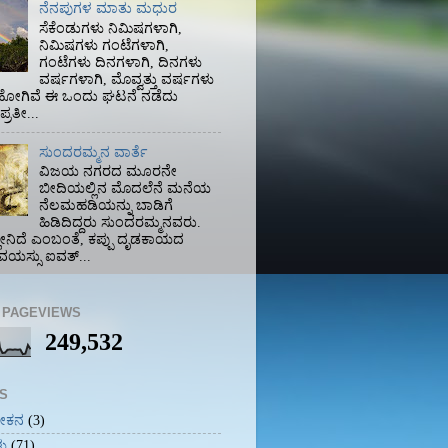
ನೆನಪುಗಳ ಮಾತು ಮಧುರ
ಸೆಕೆಂಡುಗಳು ನಿಮಿಷಗಳಾಗಿ,
ನಿಮಿಷಗಳು ಗಂಟೆಗಳಾಗಿ,
ಗಂಟೆಗಳು ದಿನಗಳಾಗಿ, ದಿನಗಳು
ವರ್ಷಗಳಾಗಿ, ಮೊವ್ವತ್ತು ವರ್ಷಗಳು
 ಹೋಗಿವೆ ಈ ಒಂದು ಘಟನೆ ನಡೆದು
್ರತೀ...
ಸುಂದರಮ್ಮನ ವಾರ್ತೆ
ವಿಜಯ ನಗರದ ಮೂರನೇ
ಬೀದಿಯಲ್ಲಿನ ಮೊದಲೆನೆ ಮನೆಯ
ನೆಲಮಹಡಿಯನ್ನು ಬಾಡಿಗೆ
ಹಿಡಿದಿದ್ದರು ಸುಂದರಮ್ಮನವರು.
ಲೇನಿದೆ ಎಂಬಂತೆ, ಕಪ್ಪು ದೃಡಕಾಯದ
ವಯಸ್ಸು ಐವತ್...
 PAGEVIEWS
249,532
S
ೋಕನ
(3)
ಳು
(71)