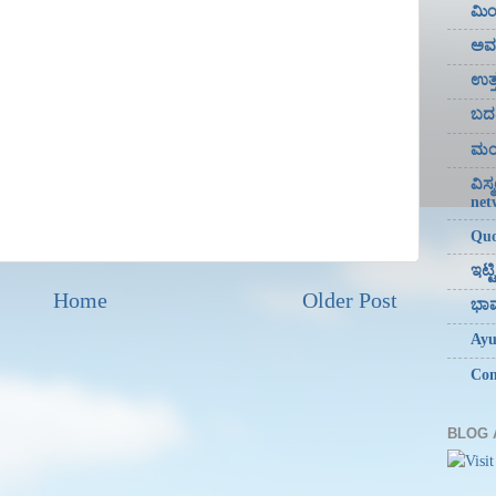
ಮಿ
ಅವಧ
ಉತ್
ಬದರ
ಮಂದ
ವಿಸ
net
Quo
ಇಟ್
Home
Older Post
ಭಾವ
Ayu
Com
BLOG 