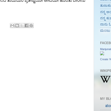
ನ್ನುವ ತಂದೆ ತಾಯಿಯರ ಪ್ರತೀಷ್ಟೆಯೋ ಆಗಿದೆಯೇ ಹೊರತು ಬೇರೇನು
ತುಣುಕ
ನನ್ನ ಅ
ನನ್ನ ಕ(
ನಾನು ಓದ
ಮಂಜು
FACEB
Manjuna
Create Y
WIKIP
MY BL
ಪಂ