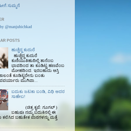
ಹೀಗೆ ಸುಮ್ಮನೆ
ER
 by @manjuhichkad
AR POSTS
ಹುಚ್ಚೆದ್ದ ಕುದುರೆ
ಹುಚ್ಚೆದ್ದ ಕುದುರೆ
ಕುಣಿಯುತಿಹುದಿಲ್ಲಿ ತಾನೆಂಬ
ಭಾವದಿಂದ ತಾ ಕೂಡಿಟ್ಟ ಹಣವೆಂಬ
ಮೋಹದಿಂದ. ಇರಬಹುದು ಆಸ್ತಿ
ಾಲಂತೆ ಕೂಡಿಟ್ಟರೇನು ಬಂತು
ವರ್ಯಾರು ಮುಗಿವಾ...
ಬದುಕು ಜಟಕಾ ಬಂಡಿ, ವಿಧಿ ಅದರ
ಸಾಹೇಬ!
(ಚಿತ್ರ ಕೃಪೆ: ಗೂಗಲ್ )
ಬಹುಷಃ ನಮ್ಮ ಬದುಕಿನಲ್ಲಿ ಈ
ಕಲಿಸಿದ ಬಹುತೇಕ ಪಾಠಗಳನ್ನು ಮತ್ತೆ