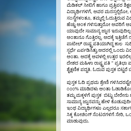
ಮೆಡಿಕಲ್ ಸೀಟಿಗೆ ಹಾಗೂ ವ್ರತ್ತಿಪರ ಶಿ
ವಿದ್ಯಾರ್ಥಿಗಳಿಗೆ, ಅವರ ಮನಸ್ಸಲ್ಲಿರೋ
ಸಂಸ್ಥೆಗಳಂತೂ, ತಮ್ಮಲ್ಲಿ ಓದುತ್ತಿರುವ ವ
ಹೆಚ್ಚು ಅಂಕ ಗಳಿಸುತ್ತಾರೋ ಅವರಿಗೆ ಅಷ್ಟು
ಯಾವುದೇ ಸಾಮಾನ್ಯ ಜ್ನಾನ ಇರುವುದಿಲ್ಲ
ಅಂತಾನೂ ಗೊತ್ತಿರಲ್ಲ. ಅದಕ್ಕೆ ಇತ್ತಿಚೆಗ
ಪಾಟೀಲ್ ರಾಷ್ಟ್ರಪತಿಯಾಗಿದ್ದ ಕಾಲ ಸುದ್
ಸ್ಪರ್ಧೆ ಏರ್ಪಡಿಸಿತ್ತು.ಅದರಲ್ಲಿ ಒಂದು ವಿ
ಅಂತಾ. ಅದಕ್ಕೆ ಅವಳಲ್ಲಿ ಉತ್ತರ ಇರಲಿಲ
ದೇಶದ ಮಹಿಳಾ ರಾಷ್ಟ್ರಪತಿ " ಪ್ರತಿಭಾ ಪ
ಶೈಕ್ಷಣಿಕ ಪದ್ದತಿ. ಓದುವ ಪುಸ್ತಕ ಬಿಟ್ಟರೆ 
ಪುಸ್ತಕ ಓದಿ ಪ್ರಥಮ ಶ್ರೇಣಿ ಗಳಿಸಿದ
೧೦೦% ಮಾಡಿದಳು ಅಂತಾ ಓಡಾಡಿಕೊಂಡು ಪ
ತಮ್ಮ ಮಕ್ಕಳಿಗೆ ಪುಸ್ತಕ ಬಿಟ್ಟು ಬೇರೇನು 
ಸಾಮಾನ್ಯ ಜ್ನಾನವನ್ನು ಹೇಳಿ ಕೊಡುವುದಿ
ಇಂಥ ವಿದ್ಯಾರ್ಥಿಗಳೂ ಎಲ್ಲದರೂ ಸರ್ಕಾರ
ಸಿಕ್ಕ ಕೋಚಿಂಗ್ ಸೆಂಟರಗಳಿಗೆ ಸೇರಿ, ಒಂ
ಮಾಡುವುದು.