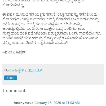
ಕೆಲಸದೊಳಗೆ ಹುದುಗಿ ಹೋಗಿದೆ. ಮನಸ್ಸು - ಹುಮ್ಮಸ್ಸು ಇದ್ದರೂ
ಹೋಗುವಂತಿಲ್ಲ.
ಈ ವರ್ಷ ಮೂರುದಿನದ ಯಕ್ಷಗಾನವಂತೆ. ಯಕ್ಷಗಾನವನ್ನು ನಡೆಸಿಕೊಂಡು
ಹೋಗುವುದು ಅಷ್ಟು ಸುಲಭವಲ್ಲ. ಆದಕ್ಕೆ ಬೇಕಾಗುವ ಅತಿಥಿ ಕಲಾವಿದರನ್ನು
ಆರಿಸಿ ತರುವುದು, ಅದಕ್ಕೆ ತಗಲುವ ವೆಚ್ಚ ಕೂಡ ಕಡಿಮೆ ಏನಲ್ಲ.
ಅಂತದ್ದರಲ್ಲಿಯೂ ಇಂದಿಗೂ ಆ ಯಕ್ಷಗಾನವನ್ನ ಇಂದಿಗೂ ಊರ
ಸಂಪ್ರದಾಯದಂತೆ ನಡೆಸಿಕೊಂಡು ಬರುತ್ತಿರುವುದು ಒಂದು ಸಾಧನೆಯೇ ಸರಿ.
ಅಂತಹ ಸಾದನೆಯ ಗರಿಯನ್ನು ಹೊತ್ತು ಮುನ್ನೆಡಿಸಿಕೊಂಡು ಹೋಗುತಿರುವ
ನನ್ನೆಲ್ಲ ಊರ ನಾಗರಿಕರಿಗೆ ನನ್ನದೊಂದು ಸಲಾಮ್!
--ಮಂಜು ಹಿಚ್ಕಡ್
ಮಂಜು ಹಿಚ್ಕಡ್
at
11:44 AM
Share
1 comment:
Anonymous
January 15, 2026 at 11:03 AM