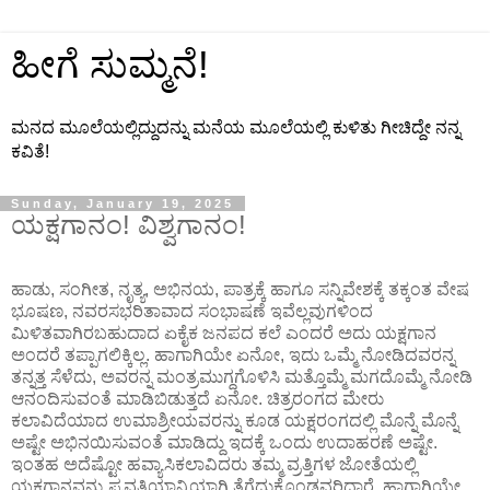
ಹೀಗೆ ಸುಮ್ಮನೆ!
ಮನದ ಮೂಲೆಯಲ್ಲಿದ್ದುದನ್ನು ಮನೆಯ ಮೂಲೆಯಲ್ಲಿ ಕುಳಿತು ಗೀಚಿದ್ದೇ ನನ್ನ
ಕವಿತೆ!
Sunday, January 19, 2025
ಯಕ್ಷಗಾನಂ! ವಿಶ್ವಗಾನಂ!
ಹಾಡು, ಸಂಗೀತ, ನೃತ್ಯ, ಅಭಿನಯ, ಪಾತ್ರಕ್ಕೆ ಹಾಗೂ ಸನ್ನಿವೇಶಕ್ಕೆ ತಕ್ಕಂತ ವೇಷ
ಭೂಷಣ, ನವರಸಭರಿತಾವಾದ ಸಂಭಾಷಣೆ ಇವೆಲ್ಲವುಗಳಿಂದ
ಮಿಳಿತವಾಗಿರಬಹುದಾದ ಏಕೈಕ ಜನಪದ ಕಲೆ ಎಂದರೆ ಅದು ಯಕ್ಷಗಾನ
ಅಂದರೆ ತಪ್ಪಾಗಲಿಕ್ಕಿಲ್ಲ. ಹಾಗಾಗಿಯೇ ಏನೋ, ಇದು ಒಮ್ಮೆ ನೋಡಿದವರನ್ನ
ತನ್ನತ್ತ ಸೆಳೆದು, ಅವರನ್ನ ಮಂತ್ರಮುಗ್ದಗೊಳಿಸಿ ಮತ್ತೊಮ್ಮೆ ಮಗದೊಮ್ಮೆ ನೋಡಿ
ಆನಂದಿಸುವಂತೆ ಮಾಡಿಬಿಡುತ್ತದೆ ಏನೋ. ಚಿತ್ರರಂಗದ ಮೇರು
ಕಲಾವಿದೆಯಾದ ಉಮಾಶ್ರೀಯವರನ್ನು ಕೂಡ ಯಕ್ಷರಂಗದಲ್ಲಿ ಮೊನ್ನೆ ಮೊನ್ನೆ
ಅಷ್ಟೇ ಅಭಿನಯಿಸುವಂತೆ ಮಾಡಿದ್ದು ಇದಕ್ಕೆ ಒಂದು ಉದಾಹರಣೆ ಅಷ್ಟೇ.
ಇಂತಹ ಅದೆಷ್ಟೋ ಹವ್ಯಾಸಿಕಲಾವಿದರು ತಮ್ಮ ವ್ರತ್ತಿಗಳ ಜೋತೆಯಲ್ಲಿ
ಯಕ್ಷಗಾನವನ್ನು ಪ್ರವತ್ತಿಯಾನ್ನಿಯಾಗಿ ತೆಗೆದುಕೊಂಡವರಿದ್ದಾರೆ. ಹಾಗಾಗಿಯೇ