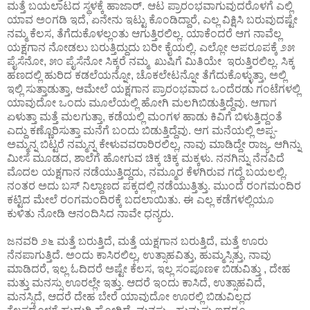
ಮತ್ತೆ ಬಯಲಾಟದ ಸ್ಥಳಕ್ಕೆ ಹಾಜಾರ್. ಆಟ ಪ್ರಾರಂಭವಾಗುವುದರೊಳಗೆ ಎಲ್ಲಿ
ಯಾವ ಅಂಗಡಿ ಇದೆ, ಏನೇನು ಇಟ್ಟು ಕೊಂಡಿದ್ದಾರೆ, ಎಲ್ಲ ವಿಕ್ಷಿಸಿ ಬರುವುದಷ್ಟೇ
ನಮ್ಮ ಕೆಲಸ, ತೆಗೆದುಕೊಳಲ್ಲಂತು ಆಗುತ್ತಿರಲಿಲ್ಲ. ಯಾಕೆಂದರೆ ಆಗ ನಾವೆಲ್ಲ
ಯಕ್ಷಗಾನ ನೋಡಲು ಬರುತ್ತಿದ್ದುದು ಬರೀ ಕೈಯಲ್ಲಿ. ಎಲ್ಲೋ ಅಪರೂಪಕ್ಕೆ ೨೫
ಪೈಸೆನೋ, ೫೦ ಪೈಸೆನೋ ಸಿಕ್ಕರೆ ನಮ್ಮ ಖುಷಿಗೆ ಮಿತಿಯೇ ಇರುತ್ತಿರಲಿಲ್ಲ. ಸಿಕ್ಕ
ಹಣದಲ್ಲಿ ಹುರಿದ ಕಡಲೆಯನ್ನೋ, ಚೊಕಲೇಟನ್ನೋ ತೆಗೆದುಕೊಳ್ಳುತ್ತಾ, ಅಲ್ಲಿ
ಇಲ್ಲಿ ಸುತ್ತಾಡುತ್ತಾ, ಆಮೇಲೆ ಯಕ್ಷಗಾನ ಪ್ರಾರಂಭವಾದ ಒಂದೆರಡು ಗಂಟೆಗಳಲ್ಲಿ
ಯಾವುದೋ ಒಂದು ಮೂಲೆಯಲ್ಲಿ ಹೋಗಿ ಮಲಗಿಬಿಡುತ್ತಿದ್ದೆವು. ಆಗಾಗ
ಏಳುತ್ತಾ ಮತ್ತೆ ಮಲಗುತ್ತಾ, ಕಡೆಯಲ್ಲಿ ಮಂಗಳ ಹಾಡು ಕಿವಿಗೆ ಬಿಳುತ್ತಿದ್ದಂತೆ
ಎದ್ದು ಕಣ್ಣೊರಿಸುತ್ತಾ ಮನೆಗೆ ಬಂದು ಬಿಡುತ್ತಿದ್ದೆವು. ಆಗ ಮನೆಯಲ್ಲಿ ಅಪ್ಪ-
ಅಮ್ಮನ್ನ ಬಿಟ್ಟರೆ ನಮ್ಮನ್ನ ಕೇಳುವವರಾರಿರಲಿಲ್ಲ, ನಾವು ಮಾಡಿದ್ದೇ ರಾಜ್ಯ. ಆಗಿನ್ನು
ಮೀಸೆ ಮೂಡದ, ಶಾಲೆಗೆ ಹೋಗುವ ಚಿಕ್ಕ ಚಿಕ್ಕ ಮಕ್ಕಳು. ನನಗಿನ್ನು ನೆನಪಿದೆ
ಮೊದಲ ಯಕ್ಷಗಾನ ನಡೆಯುತ್ತಿದ್ದದು, ನಮ್ಮೂರ ಕೆಳಗಿರುವ ಗದ್ದೆ ಬಯಲಲ್ಲಿ.
ನಂತರ ಅದು ಬಸ್ ನಿಲ್ದಾಣದ ಪಕ್ಕದಲ್ಲಿ ನಡೆಯುತ್ತಿತ್ತು. ಮುಂದೆ ರಂಗಮಂದಿರ
ಕಟ್ಟಿದ ಮೇಲೆ ರಂಗಮಂದಿರಕ್ಕೆ ಬದಲಾಯಿತು. ಈ ಎಲ್ಲ ಕಡೆಗಳಲ್ಲಿಯೂ
ಕುಳಿತು ನೋಡಿ ಆನಂದಿಸಿದ ನಾವೇ ಧನ್ಯರು.
ಜನವರಿ ೨೬ ಮತ್ತೆ ಬರುತ್ತಿದೆ, ಮತ್ತೆ ಯಕ್ಷಗಾನ ಬರುತ್ತಿದೆ, ಮತ್ತೆ ಊರು
ನೆನಪಾಗುತ್ತಿದೆ. ಅಂದು ಕಾಸಿರಲಿಲ್ಲ, ಉತ್ಸಾಹವಿತ್ತು, ಹುಮ್ಮಸ್ಸಿತ್ತು, ನಾವು
ಮಾಡಿದರೆ, ಇಲ್ಲ ಓದಿದರೆ ಅಷ್ಟೇ ಕೆಲಸ, ಇಲ್ಲ ಸಂಪೂಣ೯ ಬಿಡುವಿತ್ತು , ದೇಹ
ಮತ್ತು ಮನಸ್ಸು ಊರಲ್ಲೇ ಇತ್ತು. ಆದರೆ ಇಂದು ಕಾಸಿದೆ, ಉತ್ಸಾಹವಿದೆ,
ಮನಸ್ಸಿದೆ, ಆದರೆ ದೇಹ ಬೇರೆ ಯಾವುದೋ ಊರಲ್ಲಿ ಬಿಡುವಿಲ್ಲದ